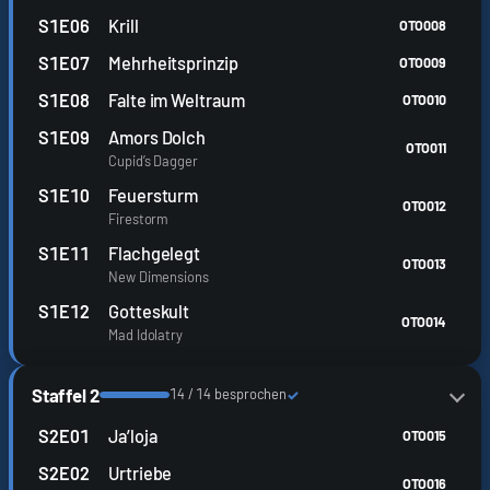
S1E06
Krill
OTO008
S1E07
Mehrheitsprinzip
OTO009
S1E08
Falte im Weltraum
OTO010
S1E09
Amors Dolch
OTO011
Cupid’s Dagger
S1E10
Feuersturm
OTO012
Firestorm
S1E11
Flachgelegt
OTO013
New Dimensions
S1E12
Gotteskult
OTO014
Mad Idolatry
Staffel 2
14 / 14 besprochen
✓
S2E01
Ja’loja
OTO015
S2E02
Urtriebe
OTO016