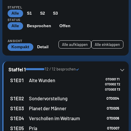
g
STAFFEL
u
Alle
S1
S2
S3
STATUS
i
Alle
Besprochen
Offen
d
ANSICHT
Alle aufklappen
Alle einklappen
e
Kompakt
Detail
Staffel 1
12 / 12 besprochen
✓
OTO001 T1
S1E01
Alte Wunden
OTO002 T2
OTO003 T3
S1E02
Sondervorstellung
OTO004
S1E03
Planet der Männer
OTO005
S1E04
Verschollen im Weltraum
OTO006
S1E05
Pria
OTO007