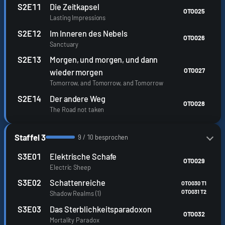
S2E11
Die Zeitkapsel
OTO025
Lasting Impressions
S2E12
Im Inneren des Nebels
OTO026
Sanctuary
S2E13
Morgen, und morgen, und dann
OTO027
wieder morgen
Tomorrow, and Tomorrow, and Tomorrow
S2E14
Der andere Weg
OTO028
The Road not taken
Staffel 3
9 / 10 besprochen
S3E01
Elektrische Schafe
OTO029
Electric Sheep
S3E02
Schattenreiche
OTO030 T1
OTO031 T2
Shadow Realms (1)
S3E03
Das Sterblichkeitsparadoxon
OTO032
Mortality Paradox