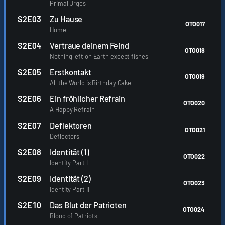
Primal Urges
S2E03
Zu Hause
OTO017
Home
S2E04
Vertraue deinem Feind
OTO018
Nothing left on Earth except fishes
S2E05
Erstkontakt
OTO019
All the World is Birthday Cake
S2E06
Ein fröhlicher Refrain
OTO020
A Happy Refrain
S2E07
Deflektoren
OTO021
Deflectors
S2E08
Identität (1)
OTO022
Identity Part I
S2E09
Identität (2)
OTO023
Identity Part II
S2E10
Das Blut der Patrioten
OTO024
Blood of Patriots