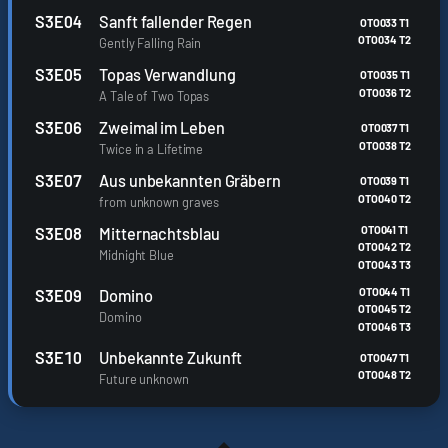
S3E04
Sanft fallender Regen
OTO033 T1
OTO034 T2
Gently Falling Rain
S3E05
Topas Verwandlung
OTO035 T1
OTO036 T2
A Tale of Two Topas
S3E06
Zweimal im Leben
OTO037 T1
OTO038 T2
Twice in a Lifetime
S3E07
Aus unbekannten Gräbern
OTO039 T1
OTO040 T2
from unknown graves
OTO041 T1
S3E08
Mitternachtsblau
OTO042 T2
Midnight Blue
OTO043 T3
OTO044 T1
S3E09
Domino
OTO045 T2
Domino
OTO046 T3
S3E10
Unbekannte Zukunft
OTO047 T1
OTO048 T2
Future unknown