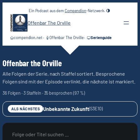
Zum
Ein Podcast aus dem
Compendion
-Netzwerk.
Inhalt
springen
Offenbar The Orville
compendion.net
Offenbar The Orville
Serienguide
S
Offenbar the Orville
e
Alle Folgen der Serie, nach Staffel sortiert. Besprochene
Folgen sind mit der Episode verlinkt, die nächste ist markiert.
r
36 Folgen · 3 Staffeln · 35 besprochen (97 %)
i
Unbekannte Zukunft
(S3E10)
ALS NÄCHSTES
e
n