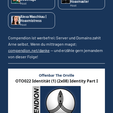
Hoaxmaster
Host
Host
Alexa Waschkau |
Hoaxmistress
Host
Compendion ist werbefrei; Server und Domains zahlt
Arne selbst. Wenn du mittragen magst:
compendion.net/danke
— und erzähle gern jemandem
von dieser Folge!