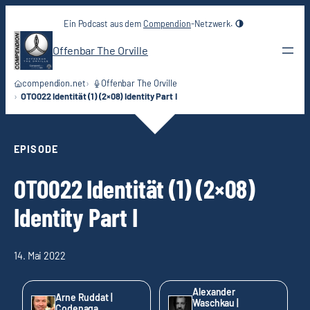
Zum
Ein Podcast aus dem
Compendion
-Netzwerk.
Inhalt
springen
Offenbar The Orville
compendion.net
Offenbar The Orville
OTO022 Identität (1) (2×08) Identity Part I
EPISODE
OTO022 Identität (1) (2×08)
Identity Part I
14. Mai 2022
Alexander
Arne Ruddat |
Waschkau |
Codenaga