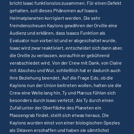
bricht Isaac funktionslos zusammen. Für einen Defekt
gehalten, soll dieses Phänomen auf Isaacs
Heimatplaneten korrigiert werden. Die sehr
fremdenscheuen Kaylons gewähren der Orville eine
Audienz und erklären, dass Isaacs Funktion als
Evaluator nun vorbei ist und er abgeschaltet wurde.
Isaac wird zwar reaktiviert, entscheidet sich dann aber,
die Orville zu verlassen, woraufhin er gebührend
verabschiedet wird. Von der Crew mit Dank, von Claire
mit Abscheu und Wut, schließlich hat er dadurch auch
ihre Beziehung beendet. Auf die Frage Eds, ob die
Kaylons nun der Union beitreten wollen, halten sie die
Crew eine Weile lang hin. Ty und Marcus fühlen sich
besonders durch Isaac verletzt. Als Ty durch einen
Zufall unter der Oberfläche des Planeten ein
Massengrab findet, stellt sich etwas heraus. Die
Kaylons wurden einst von einer biologischen Spezies
als Sklaven erschaffen und haben sie sämtlichst