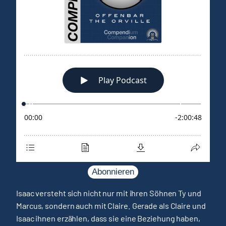
Abonnieren
Isaac versteht sich nicht nur mit ihren Söhnen Ty und
Marcus, sondern auch mit Claire. Gerade als Claire und
Isaac ihnen erzählen, dass sie eine Beziehung haben,