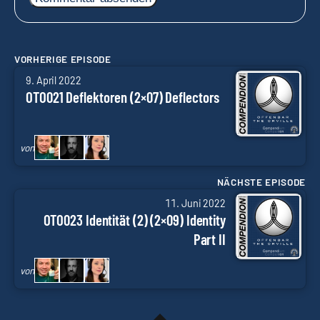
VORHERIGE EPISODE
von
9. April 2022
Arne
OTO021 Deflektoren (2×07) Deflectors
Ruddat
|
Codenaga,
von
Alexander
Waschkau
NÄCHSTE EPISODE
von
|
11. Juni 2022
Arne
Hoaxmaster,
OTO023 Identität (2) (2×09) Identity
Ruddat
Alexa
Part II
|
Waschkau
Codenaga,
|
von
Alexander
Hoaxmistress
Waschkau