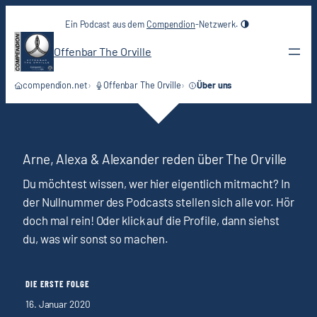
Zum
Ein Podcast aus dem
Compendion
-Netzwerk.
Inhalt
springen
Offenbar The Orville
compendion.net
Offenbar The Orville
Über uns
Ü
Arne, Alexa & Alexander reden über The Orville
b
Du möchtest wissen, wer hier eigentlich mitmacht? In
der Nullnummer des Podcasts stellen sich alle vor. Hör
e
doch mal rein! Oder klick auf die Profile, dann siehst
du, was wir sonst so machen.
r
u
DIE ERSTE FOLGE
n
16. Januar 2020