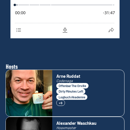
Hosts
Arne Ruddat
Codenaga
Offenbar The Orville
Dirty Minutes Left
Logbuch Akademie
+9
Alexander Waschkau
Hoaxmaster