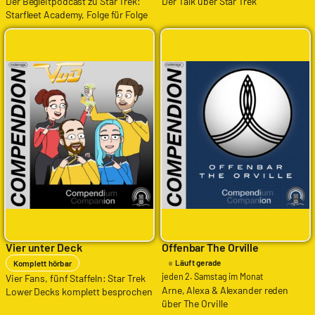
Der Begleitpodcast zu Star Trek:
Der Talk über Star Trek
Starfleet Academy, Folge für Folge
Vier unter Deck
Offenbar The Orville
Läuft gerade
Komplett hörbar
jeden 2. Samstag im Monat
Vier Fans, fünf Staffeln: Star Trek
Arne, Alexa & Alexander reden
Lower Decks komplett besprochen
über The Orville