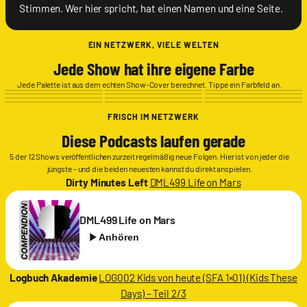
Stimmen. Wer hier spricht, hat einen Namen und eine Seite.
EIN NETZWERK, VIELE WELTEN
Werkgetreu
Jede Show hat ihre eigene Farbe
James
Cameron
Jede Palette ist aus dem echten Show-Cover berechnet. Tippe ein Farbfeld an.
FRISCH IM NETZWERK
Diese Podcasts laufen gerade
5 der 12 Shows veröffentlichen zurzeit regelmäßig neue Folgen. Hier ist von jeder die
jüngste – und die beiden neuesten kannst du direkt anspielen.
Dirty Minutes Left
DML499 Life on Mars
DML499 Life on Mars
Anhören
Logbuch Akademie
LOG002 Kids von heute (SFA 1×01) (Kids These
Days) – Teil 2/3