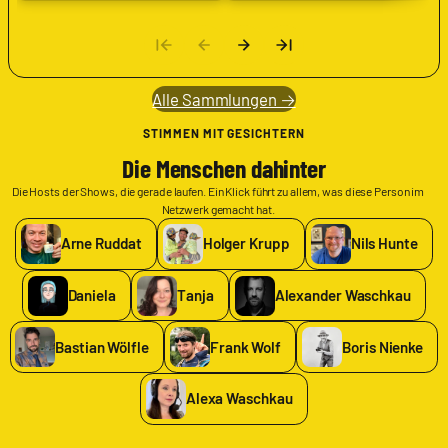
Alle Sammlungen →
STIMMEN MIT GESICHTERN
Die Menschen dahinter
Die Hosts der Shows, die gerade laufen. Ein Klick führt zu allem, was diese Person im
Netzwerk gemacht hat.
Arne Ruddat
Holger Krupp
Nils Hunte
Daniela
Tanja
Alexander Waschkau
Bastian Wölfle
Frank Wolf
Boris Nienke
Alexa Waschkau