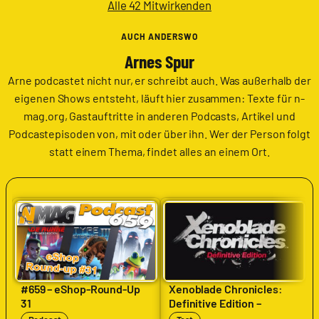
Alle 42 Mitwirkenden
AUCH ANDERSWO
Arnes Spur
Arne podcastet nicht nur, er schreibt auch. Was außerhalb der
eigenen Shows entsteht, läuft hier zusammen: Texte für n-
mag.org, Gastauftritte in anderen Podcasts, Artikel und
Podcastepisoden von, mit oder über ihn. Wer der Person folgt
statt einem Thema, findet alles an einem Ort.
#659 – eShop-Round-Up
Xenoblade Chronicles:
31
Definitive Edition –
Nintendo Switch 2 Edition