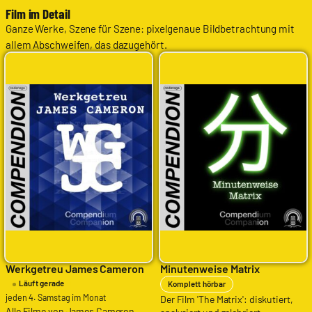
Film im Detail
Ganze Werke, Szene für Szene: pixelgenaue Bildbetrachtung mit
allem Abschweifen, das dazugehört.
Werkgetreu James Cameron
Minutenweise Matrix
Läuft gerade
Komplett hörbar
jeden 4. Samstag im Monat
Der Film 'The Matrix': diskutiert,
Alle Filme von James Cameron,