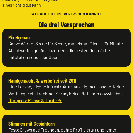
eines richtig gut kann
WORAUF DU DICH VERLASSEN KANNST
Die drei Versprechen
Pixelgenau
Ganze Werke, Szene für Szene, manchmal Minute für Minute.
Abschweifen gehört dazu, denn die besten Gespräche
entstehen neben der Spur.
Handgemacht & werbefrei seit 2011
Eine Person, eigene Infrastruktur, aus eigener Tasche. Keine
Werbung, kein Tracking-Zirkus, keine Plattform dazwischen.
Übrigens: Preise & Tarife →
Stimmen mit Gesichtern
Feste Crews aus Freunden, echte Profile statt anonymer