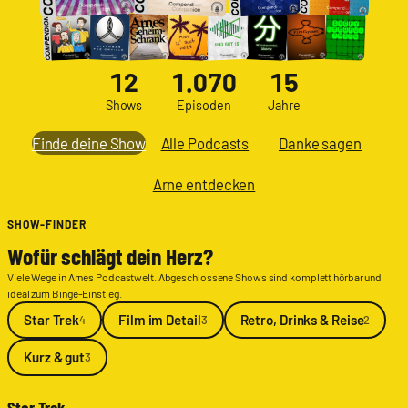
12
1.070
15
Shows
Episoden
Jahre
Finde deine Show
Alle Podcasts
Danke sagen
Arne entdecken
SHOW-FINDER
Wofür schlägt dein Herz?
Viele Wege in Arnes Podcastwelt. Abgeschlossene Shows sind komplett hörbar und
ideal zum Binge-Einstieg.
Star Trek
Film im Detail
Retro, Drinks & Reise
4
3
2
Kurz & gut
3
Star Trek