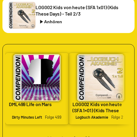
LOG002 Kids von heute (SFA 1x01) (Kids
These Days) - Teil 2/3
Anhören
DML499 Life on Mars
LOG002 Kids von heute
(SFA 1×01) (Kids These
Days) – Teil 2/3
Dirty Minutes Left
Folge 499
Logbuch Akademie
Folge 2