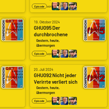
Lotus Eaters)
Wolf
von
Episode
|
genugzocken
mit
19. Oktober 2024
GHU095 Der
Tanja
durchbrochene
|
Kreis (SNW 2x01)
Gestern, heute,
Taotica,
übermorgen
(The Broken Circle)
Daniela
von
Episode
|
Ioreth,
Boris
20. Juli 2024
GHU092 Nicht jeder
Nienke
Verirrte verliert sich
|
(SNW 1x09) (All
Gestern, heute,
nSonic
übermorgen
Those Who Wander)
von
Episode