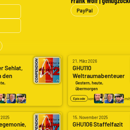
Frank Wolf | genugzock
PayPal
von
21. März 2026
Arne
r Sehlat,
GHU110
n den
Weltraumabenteuer
Ruddat
biss (SNW
stunde (SNW 3×04)
|
te,
Gestern, heute,
übermorgen
e Sehlat
(A Space Adventure
Codenaga,
s Tail)
Hour)
von
mit
Episode
Nils
Hunte
von
|
 2025
15. November 2025
Arne
egemonie,
GHU106 Staffelfazit
Nils