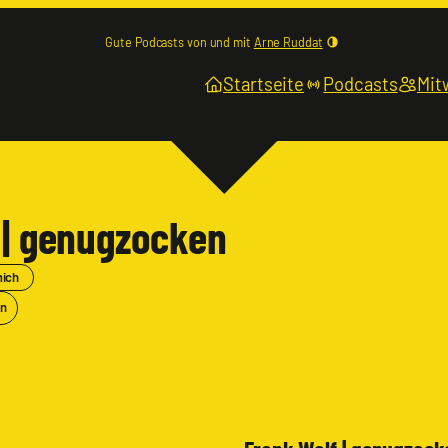
Gute Podcasts von und mit
Arne Ruddat
Startseite
Podcasts
Mit
 | genugzocken
mich
en