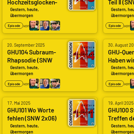
Hochzeitsglocken-
Teil II (S
Ruddat
Ruddat
Weltweit,
Weltweit,
Blues (SNW 3×02)
(Hegemony
|
|
Gestern, heute,
Gestern, heu
Frank
Frank
übermorgen
übermorgen
(Wedding Bell Blues)
Codenaga,
Codenaga,
Wolf
Wolf
von
von
Episode
Episode
Nils
Nils
|
|
Hunte
Hunte
genugzocken
genugzocke
von
von
|
|
20. September 2025
30. August 2
Arne
Arne
GHU104 Subraum-
GHU-Quer
Nils
Nils
Rhapsodie (SNW
Haben wir
Ruddat
Ruddat
Weltweit,
Weltweit,
2×09) (Subspace
sehr verä
|
|
Gestern, heute,
Gestern, heu
Frank
Frank
übermorgen
übermorgen
Rhapsody)
Codenaga,
Codenaga,
Wolf
Wolf
von
von
Episode
Episode
Nils
Nils
|
|
Hunte
Hunte
genugzocken
genugzocke
|
|
17. Mai 2025
19. April 2025
GHU101 Wo Worte
GHU100 St
Nils
Nils
fehlen (SNW 2x06)
Treffen d
Weltweit,
Weltweit,
(Lost in Translation)
Generati
Gestern, heute,
Gestern, heu
Frank
Frank
übermorgen
übermorgen