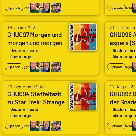
(Star Tre
Wolf
Wolf
Generati
von
von
Episode
Episode
|
|
genugzocken
genugzocke
18. Januar 2025
21. Dezember
GHU097 Morgen und
GHU096 A
morgen und morgen
aspera (
(SNW 2x03)
(Ad Astra
Gestern, heute,
Gestern, heu
übermorgen
übermorgen
(Tomorrow and
Aspera)
Tomorrow and
von
von
Episode
Episode
Tomorrow)
21. September 2024
17. August 2
GHU094 Staffelfazit
GHU093 D
zu Star Trek: Strange
der Gnad
New Worlds Staffel 1
1x10) (A Q
Gestern, heute,
Gestern, heu
übermorgen
übermorgen
Mercy)
von
von
Episode
Episode