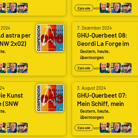
k
Wolf
ons)
von
Episode
|
n
genugzocken
 2024
7. Dezember 2024
d astra per
GHU-Querbeet 08:
SNW 2x02)
Geordi La Forge im
 Per
Rampenlicht
te,
Gestern, heute,
übermorgen
von
Episode
024
3. August 2024
ie Kunst
GHU-Querbeet 07:
e (SNW
Mein Schiff, mein
uality Of
Shuttle, meine
te,
Gestern, heute,
übermorgen
Station
von
Episode