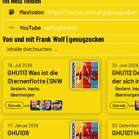
Im Netz finden
Mastodon
https://norden.social/@genughaben
YouTube
genugzocken
Von und mit Frank Wolf | genugzocken
von
von
18. Juli 2026
20. Juni 2026
Arne
Arne
GHU113 Was ist die
GHU112 De
Sternenflotte (SNW
der sich i
Ruddat
Ruddat
3×07) What Is
Schwanz 
|
|
Gestern, heute,
Gestern, heu
übermorgen
übermorgen
Starfleet
3×06) (Th
Codenaga,
Codenaga,
Who Ate It
von
von
Episode
Episode
Nils
Nils
Hunte
Hunte
von
von
|
|
17. Januar 2026
20. Dezember
Arne
Arne
GHU108
GHU107 H
Nils
Nils