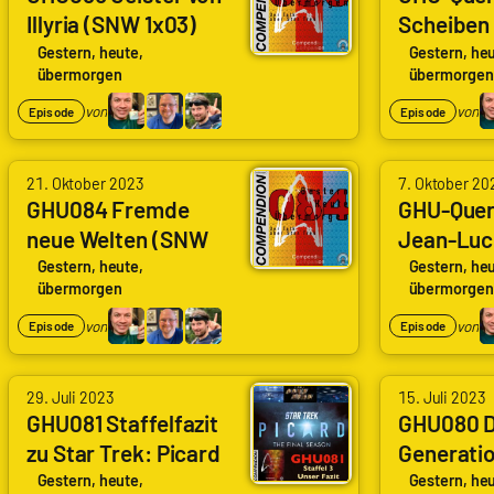
Illyria (SNW 1x03)
Scheiben
(Ghosts of Illyria)
Stream?
Gestern, heute,
Gestern, heu
übermorgen
übermorgen
von
von
Episode
Episode
21. Oktober 2023
7. Oktober 20
GHU084 Fremde
GHU-Quer
neue Welten (SNW
Jean-Luc 
1x01) (Strange New
TNG und S
Gestern, heute,
Gestern, heu
übermorgen
übermorgen
Worlds)
nach "Sta
Picard"
von
von
Episode
Episode
29. Juli 2023
15. Juli 2023
GHU081 Staffelfazit
GHU080 Di
zu Star Trek: Picard
Generatio
Staffel 3
(The Last
Gestern, heute,
Gestern, heu