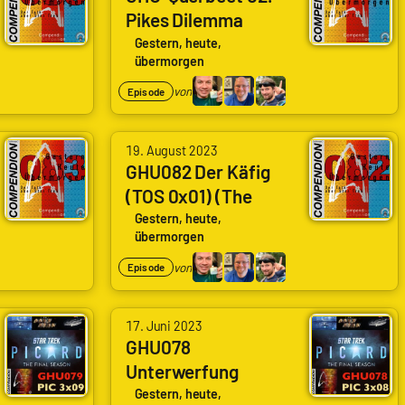
Pikes Dilemma
Gestern, heute,
übermorgen
von
Episode
19. August 2023
GHU082 Der Käfig
(TOS 0x01) (The
Cage)
Gestern, heute,
übermorgen
von
Episode
17. Juni 2023
GHU078
Unterwerfung
(PIC3x08)
Gestern, heute,