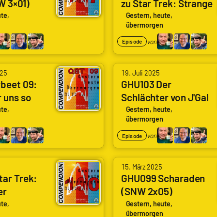
NW 3×01)
zu Star Trek: Strange
Ruddat
Weltweit,
, Part II)
New Worlds Staffel 2
|
te,
Gestern, heute,
Frank
übermorgen
Codenaga,
Wolf
von
Episode
Nils
|
Hunte
n
genugzocken
von
|
mit
025
19. Juli 2025
Arne
beet 09:
GHU103 Der
Nils
Daniela
 uns so
Schlächter von J'Gal
Ruddat
Weltweit,
|
ndert?
(SNW 2×08) (Under
|
te,
Gestern, heute,
Frank
Ioreth
übermorgen
the Cloak of War)
Codenaga,
Wolf
von
Episode
Nils
|
Hunte
n
genugzocken
|
15. März 2025
ar Trek:
GHU099 Scharaden
Nils
er
(SNW 2x05)
Weltweit,
onen (ST07)
(Charades)
te,
Gestern, heute,
Frank
übermorgen