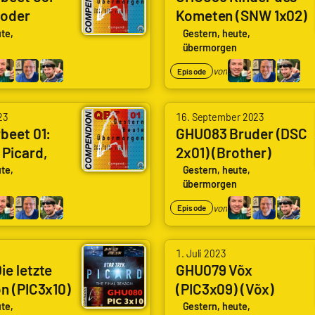
 oder
Kometen (SNW 1x02)
(Children of the
te,
Gestern, heute,
übermorgen
Comet)
von
Episode
23
16. September 2023
beet 01:
GHU083 Bruder (DSC
Picard,
2x01) (Brother)
tar Trek
te,
Gestern, heute,
übermorgen
r Trek:
von
Episode
1. Juli 2023
e letzte
GHU079 Võx
n (PIC3x10)
(PIC3x09) (Võx)
te,
Gestern, heute,