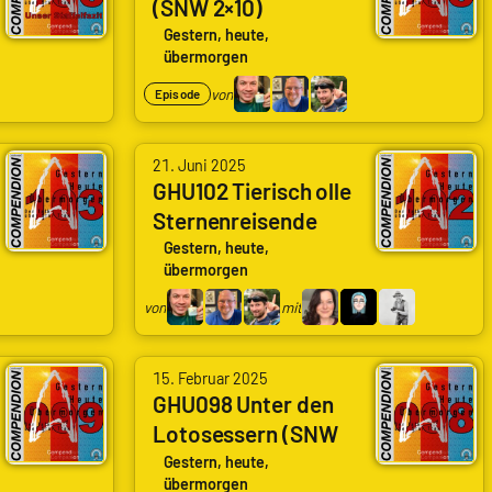
(SNW 2×10)
Ruddat
Weltweit,
(Hegemony)
|
Gestern, heute,
Frank
übermorgen
Codenaga,
Wolf
von
Episode
Nils
|
Hunte
genugzocken
von
|
21. Juni 2025
Arne
GHU102 Tierisch olle
Nils
Sternenreisende
Ruddat
Weltweit,
(SNW 2×07) (Those
|
Gestern, heute,
Frank
übermorgen
Old Scientists)
Codenaga,
Wolf
von
mit
Nils
|
Hunte
genugzocken
|
15. Februar 2025
GHU098 Unter den
Nils
Lotosessern (SNW
Weltweit,
2x04) (Among the
Gestern, heute,
Frank
übermorgen