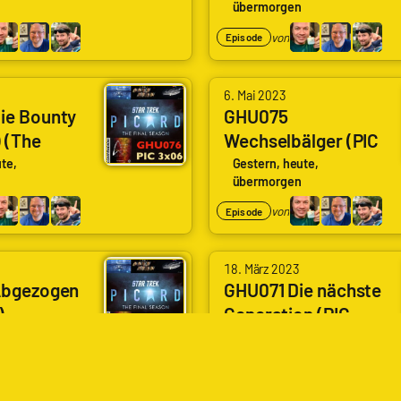
übermorgen
on)
von
Episode
6. Mai 2023
ie Bounty
GHU075
 (The
Wechselbälger (PIC
3x05) (Imposters)
te,
Gestern, heute,
übermorgen
von
Episode
18. März 2023
Abgezogen
GHU071 Die nächste
)
Generation (PIC
ge)
3x01) (The Next
te,
Gestern, heute,
übermorgen
Generation)
von
Episode