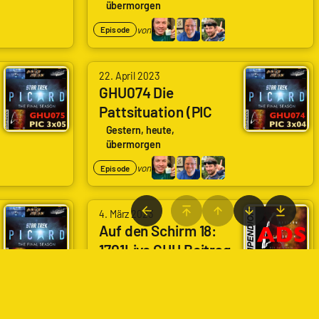
übermorgen
(Surrender)
von
Episode
22. April 2023
GHU074 Die
Pattsituation (PIC
3x04) (No Win
Gestern, heute,
übermorgen
Scenario)
von
Episode
4. März 2023
Auf den Schirm 18:
1701Live GHU Beitrag
vom 05.05.2021:
Gestern, heute,
übermorgen
1990
von
Episode