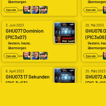
übermorgen
übermorgen
Generati
von
von
Episode
Episode
3. Juni 2023
20. Mai 2023
GHU077 Dominion
GHU076 D
(PIC3x07)
(PIC3x06)
(Dominion)
Bounty)
Gestern, heute,
Gestern, heu
übermorgen
übermorgen
von
von
Episode
Episode
8. April 2023
25. März 2023
GHU073 17 Sekunden
GHU072 
(PIC 3x03)
(PIC 3x02
(Seventeen
(Disenga
Gestern, heute,
Gestern, heu
übermorgen
übermorgen
Seconds)
von
von
Episode
Episode