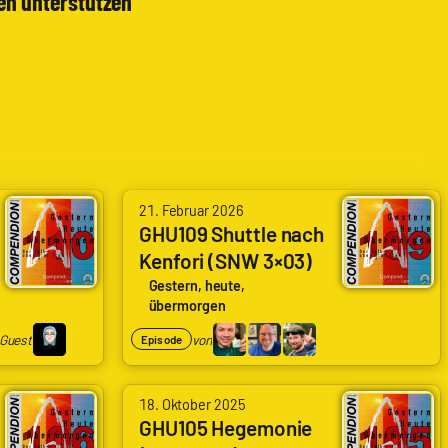
en unterstützen
von
21. Februar 2026
Arne
GHU109 Shuttle nach
Kenfori (SNW 3×03)
Ruddat
(Shuttle to Kenfori)
|
Gestern, heute,
übermorgen
Codenaga,
Guest
von
Episode
Nils
Hunte
von
|
18. Oktober 2025
Arne
GHU105 Hegemonie
Nils