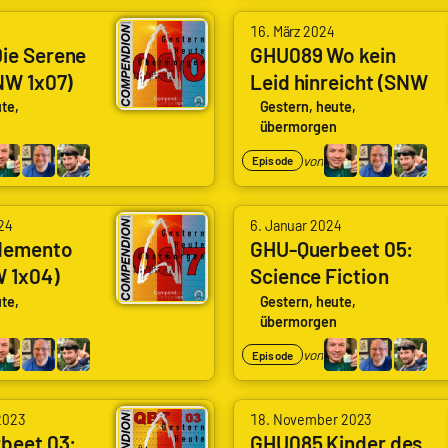
16. März 2024
ie Serene
GHU089 Wo kein
NW 1x07)
Leid hinreicht (SNW
ne Squall)
1x06) (Lift Us Where
te,
Gestern, heute,
übermorgen
Suffering Cannot
Reach)
von
Episode
24
6. Januar 2024
Memento
GHU-Querbeet 05:
W 1x04)
Science Fiction
 Mori)
Serien in Farbe, bunt
te,
Gestern, heute,
übermorgen
und schwarz/weiß
von
Episode
2023
18. November 2023
beet 03:
GHU085 Kinder des