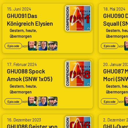
15. Juni 2024
18. Mai 2024
GHU091 Das
GHU090 D
Königreich Elysien
Squall (S
(SNW 1x08) (The
(The Sere
Gestern, heute,
Gestern, heu
übermorgen
übermorgen
Elysian Kingdom)
von
von
Episode
Episode
17. Februar 2024
20. Januar 20
GHU088 Spock
GHU087 
Amok (SNW 1x05)
Mori (SN
(Spock Amok)
(Memento
Gestern, heute,
Gestern, heu
übermorgen
übermorgen
von
von
Episode
Episode
16. Dezember 2023
2. Dezember 
GHU086 Geister von
GHU-Quer