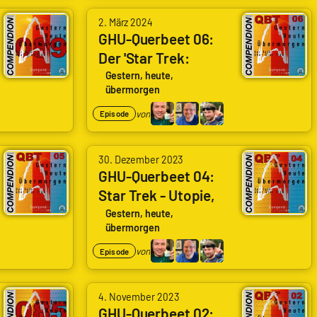
2. März 2024
GHU-Querbeet 06:
Der 'Star Trek:
Strange New Worlds'
Gestern, heute,
übermorgen
Vorspann und wir
von
Episode
30. Dezember 2023
GHU-Querbeet 04:
Star Trek - Utopie,
Dystopie oder was?
Gestern, heute,
übermorgen
von
Episode
4. November 2023
GHU-Querbeet 02: