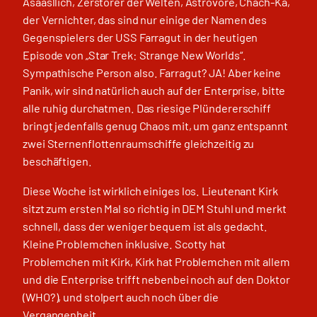
Asaasllich, Zerstörer der Welten, Astrovore, Chach-Ka,
der Vernichter, das sind nur einige der Namen des
Gegenspielers der USS Farragut in der heutigen
Episode von „Star Trek: Strange New Worlds“.
Sympathische Person also. Farragut? JA! Aber keine
Panik, wir sind natürlich auch auf der Enterprise, bitte
alle ruhig durchatmen. Das riesige Plündererschiff
bringt jedenfalls genug Chaos mit, um ganz entspannt
zwei Sternenflottenraumschiffe gleichzeitig zu
beschäftigen.
Diese Woche ist wirklich einiges los. Lieutenant Kirk
sitzt zum ersten Mal so richtig in DEM Stuhl und merkt
schnell, dass der weniger bequem ist als gedacht.
Kleine Problemchen inklusive. Scotty hat
Problemchen mit Kirk, Kirk hat Problemchen mit allem
und die Enterprise trifft nebenbei noch auf den Doktor
(WHO?), und stolpert auch noch über die
Vergangenheit.