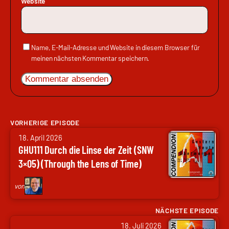
Website
Name, E-Mail-Adresse und Website in diesem Browser für
meinen nächsten Kommentar speichern.
VORHERIGE EPISODE
von
18. April 2026
Nils
GHU111 Durch die Linse der Zeit (SNW
Hunte
3×05) (Through the Lens of Time)
|
Nils
von
Weltweit
NÄCHSTE EPISODE
von
18. Juli 2026