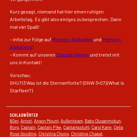
Kurz gesagt, niemand hat hier einen ruhigen
Arbeitstag. Es gibt also einiges zu besprechen. Dann
mal viel Spaß!
– Infos zur Folge auf
Memory-Alpha (de)
und
Memory-
Alpha (eng)
– Kommt auf unseren
Discord-Server
und tretet mit
uns in Kontakt!
Vorschau:
GHU113 Was ist die Sternenflotte? (SNW 3×07) (What is
Starfleet?)
SCHLAGWÖRTER
80er
, 
Angst
, 
Anson Mount
, 
Außenteam
, 
Babs Olusanmokun
, 
Borg
, 
Captain
, 
Captain Pike
, 
Captainsstuhl
, 
Carol Kane
, 
Celia
Rose Gooding
, 
Christina Chong
, 
Christine Chapel
, 