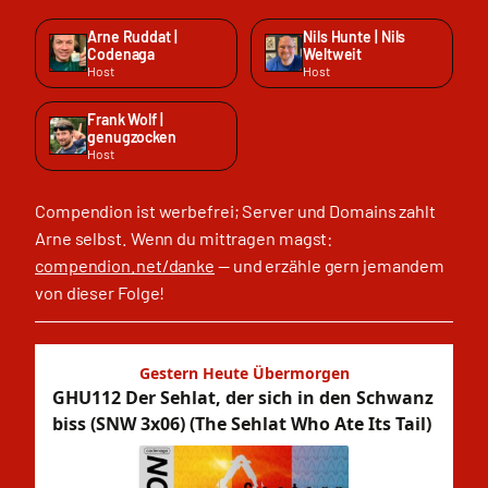
Arne Ruddat |
Nils Hunte | Nils
Codenaga
Weltweit
Host
Host
Frank Wolf |
genugzocken
Host
Compendion ist werbefrei; Server und Domains zahlt
Arne selbst. Wenn du mittragen magst:
compendion.net/danke
— und erzähle gern jemandem
von dieser Folge!