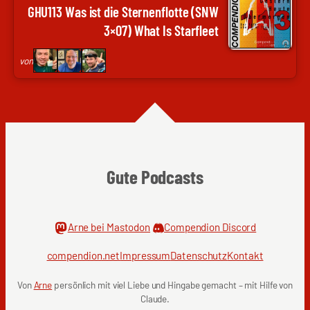
Arne
GHU113 Was ist die Sternenflotte (SNW
Ruddat
3×07) What Is Starfleet
|
Codenaga,
von
Nils
Hunte
|
Nils
Weltweit,
Frank
Gute Podcasts
Wolf
|
genugzocken
Arne bei Mastodon
Compendion Discord
compendion.net
Impressum
Datenschutz
Kontakt
Von
Arne
persönlich mit viel Liebe und Hingabe gemacht – mit Hilfe von
Claude.