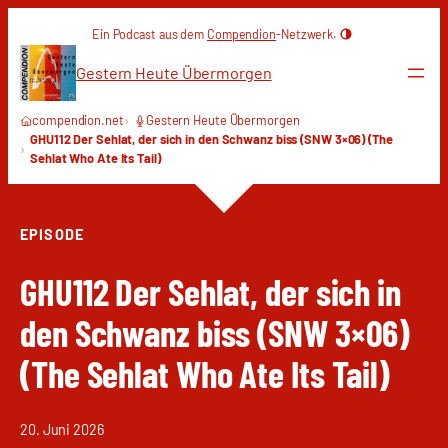
Zum
Ein Podcast aus dem
Compendion
-Netzwerk.
Inhalt
springen
Gestern Heute Übermorgen
compendion.net
Gestern Heute Übermorgen
GHU112 Der Sehlat, der sich in den Schwanz biss (SNW 3×06) (The
Sehlat Who Ate Its Tail)
EPISODE
GHU112 Der Sehlat, der sich in
den Schwanz biss (SNW 3×06)
(The Sehlat Who Ate Its Tail)
20. Juni 2026