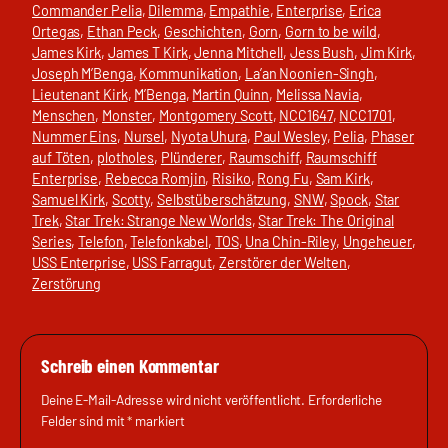
Commander Pelia
, 
Dilemma
, 
Empathie
, 
Enterprise
, 
Erica
Ortegas
, 
Ethan Peck
, 
Geschichten
, 
Gorn
, 
Gorn to be wild
, 
James Kirk
, 
James T Kirk
, 
Jenna Mitchell
, 
Jess Bush
, 
Jim Kirk
, 
Joseph M’Benga
, 
Kommunikation
, 
La’an Noonien-Singh
, 
Lieutenant Kirk
, 
M’Benga
, 
Martin Quinn
, 
Melissa Navia
, 
Menschen
, 
Monster
, 
Montgomery Scott
, 
NCC1647
, 
NCC1701
, 
Nummer Eins
, 
Nursel
, 
Nyota Uhura
, 
Paul Wesley
, 
Pelia
, 
Phaser
auf Töten
, 
plotholes
, 
Plünderer
, 
Raumschiff
, 
Raumschiff
Enterprise
, 
Rebecca Romjin
, 
Risiko
, 
Rong Fu
, 
Sam Kirk
, 
Samuel Kirk
, 
Scotty
, 
Selbstüberschätzung
, 
SNW
, 
Spock
, 
Star
Trek
, 
Star Trek: Strange New Worlds
, 
Star Trek: The Original
Series
, 
Telefon
, 
Telefonkabel
, 
TOS
, 
Una Chin-Riley
, 
Ungeheuer
, 
USS Enterprise
, 
USS Farragut
, 
Zerstörer der Welten
, 
Zerstörung
Schreib einen Kommentar
Deine E-Mail-Adresse wird nicht veröffentlicht.
Erforderliche
Felder sind mit
*
markiert