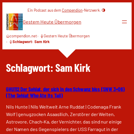
Zum
Ein Podcast aus dem
Compendion
-Netzwerk.
Inhalt
springen
Gestern Heute Übermorgen
compendion.net
Gestern Heute Übermorgen
Schlagwort: Sam Kirk
Schlagwort:
Sam Kirk
GHU112 Der Sehlat, der sich in den Schwanz biss (SNW 3×06)
(The Sehlat Who Ate Its Tail)
Nils Hunte | Nils Weltweit Arne Ruddat | Codenaga Frank
Wolf | genugzocken Asaasllich, Zerstörer der Welten,
Astrovore, Chach-Ka, der Vernichter, das sind nur einige
der Namen des Gegenspielers der USS Farragut in der