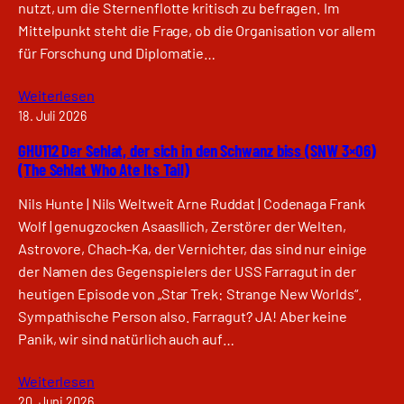
nutzt, um die Sternenflotte kritisch zu befragen. Im
Mittelpunkt steht die Frage, ob die Organisation vor allem
für Forschung und Diplomatie…
Weiterlesen
18. Juli 2026
GHU112 Der Sehlat, der sich in den Schwanz biss (SNW 3×06)
(The Sehlat Who Ate Its Tail)
Nils Hunte | Nils Weltweit Arne Ruddat | Codenaga Frank
Wolf | genugzocken Asaasllich, Zerstörer der Welten,
Astrovore, Chach-Ka, der Vernichter, das sind nur einige
der Namen des Gegenspielers der USS Farragut in der
heutigen Episode von „Star Trek: Strange New Worlds“.
Sympathische Person also. Farragut? JA! Aber keine
Panik, wir sind natürlich auch auf…
Weiterlesen
20. Juni 2026