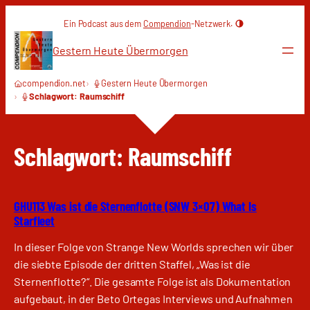
Zum
Ein Podcast aus dem
Compendion
-Netzwerk.
Inhalt
springen
Gestern Heute Übermorgen
compendion.net
Gestern Heute Übermorgen
Schlagwort: Raumschiff
Schlagwort:
Raumschiff
GHU113 Was ist die Sternenflotte (SNW 3×07) What Is
Starfleet
In dieser Folge von Strange New Worlds sprechen wir über
die siebte Episode der dritten Staffel, „Was ist die
Sternenflotte?“. Die gesamte Folge ist als Dokumentation
aufgebaut, in der Beto Ortegas Interviews und Aufnahmen