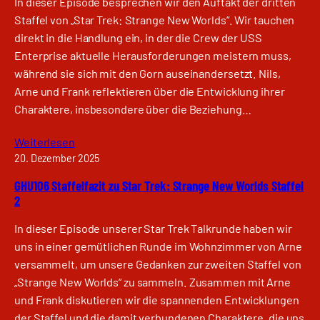
In dieser Episode besprechen wir den Auftakt der dritten
Staffel von „Star Trek: Strange New Worlds“. Wir tauchen
direkt in die Handlung ein, in der die Crew der USS
Enterprise aktuelle Herausforderungen meistern muss,
während sie sich mit den Gorn auseinandersetzt. Nils,
Arne und Frank reflektieren über die Entwicklung ihrer
Charaktere, insbesondere über die Beziehung…
Weiterlesen
20. Dezember 2025
GHU106 Staffelfazit zu Star Trek: Strange New Worlds Staffel
2
In dieser Episode unserer Star Trek Talkrunde haben wir
uns in einer gemütlichen Runde im Wohnzimmer von Arne
versammelt, um unsere Gedanken zur zweiten Staffel von
„Strange New Worlds“ zu sammeln. Zusammen mit Arne
und Frank diskutieren wir die spannenden Entwicklungen
der Staffel und die damit verbundenen Charaktere, die uns