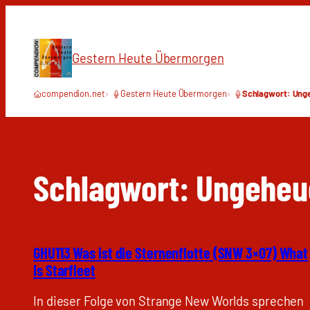
Zum
Inhalt
springen
Gestern Heute Übermorgen
compendion.net
Gestern Heute Übermorgen
Schlagwort: Ung
Schlagwort:
Ungeheu
GHU113 Was ist die Sternenflotte (SNW 3×07) What
Is Starfleet
In dieser Folge von Strange New Worlds sprechen