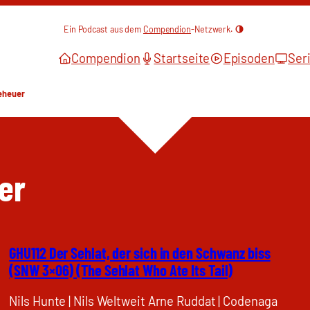
Ein Podcast aus dem
Compendion
-Netzwerk.
Compendion
Startseite
Episoden
Ser
eheuer
er
GHU112 Der Sehlat, der sich in den Schwanz biss
(SNW 3×06) (The Sehlat Who Ate Its Tail)
Nils Hunte | Nils Weltweit Arne Ruddat | Codenaga