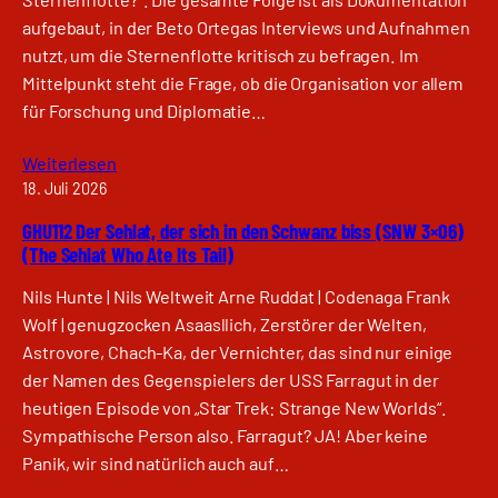
aufgebaut, in der Beto Ortegas Interviews und Aufnahmen
nutzt, um die Sternenflotte kritisch zu befragen. Im
Mittelpunkt steht die Frage, ob die Organisation vor allem
für Forschung und Diplomatie…
Weiterlesen
18. Juli 2026
GHU112 Der Sehlat, der sich in den Schwanz biss (SNW 3×06)
(The Sehlat Who Ate Its Tail)
Nils Hunte | Nils Weltweit Arne Ruddat | Codenaga Frank
Wolf | genugzocken Asaasllich, Zerstörer der Welten,
Astrovore, Chach-Ka, der Vernichter, das sind nur einige
der Namen des Gegenspielers der USS Farragut in der
heutigen Episode von „Star Trek: Strange New Worlds“.
Sympathische Person also. Farragut? JA! Aber keine
Panik, wir sind natürlich auch auf…