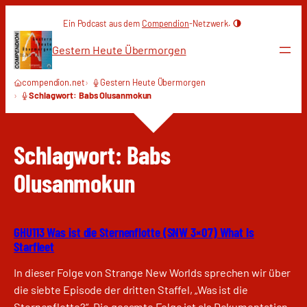
Zum
Ein Podcast aus dem
Compendion
-Netzwerk.
Inhalt
springen
Gestern Heute Übermorgen
compendion.net
Gestern Heute Übermorgen
Schlagwort: Babs Olusanmokun
Schlagwort:
Babs
Olusanmokun
GHU113 Was ist die Sternenflotte (SNW 3×07) What Is
Starfleet
In dieser Folge von Strange New Worlds sprechen wir über
die siebte Episode der dritten Staffel, „Was ist die
Sternenflotte?“. Die gesamte Folge ist als Dokumentation