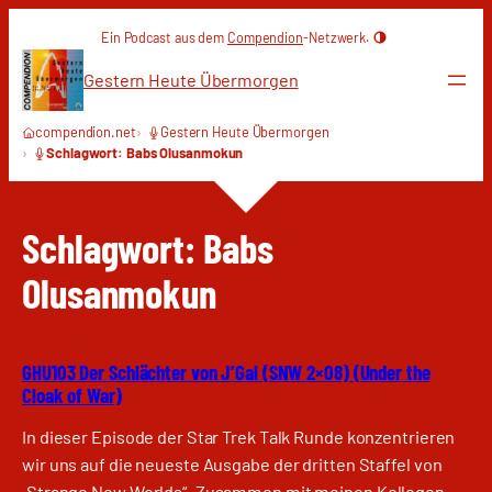
Zum
Ein Podcast aus dem
Compendion
-Netzwerk.
Inhalt
springen
Gestern Heute Übermorgen
compendion.net
Gestern Heute Übermorgen
Schlagwort: Babs Olusanmokun
Schlagwort:
Babs
Olusanmokun
GHU103 Der Schlächter von J’Gal (SNW 2×08) (Under the
Cloak of War)
In dieser Episode der Star Trek Talk Runde konzentrieren
wir uns auf die neueste Ausgabe der dritten Staffel von
„Strange New Worlds“. Zusammen mit meinen Kollegen