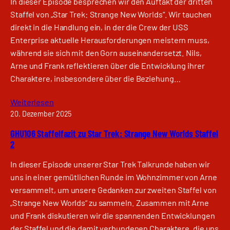
In dieser Episode besprechen wir den Auftakt der dritten
Staffel von „Star Trek: Strange New Worlds“. Wir tauchen
direkt in die Handlung ein, in der die Crew der USS
Enterprise aktuelle Herausforderungen meistern muss,
während sie sich mit den Gorn auseinandersetzt. Nils,
Arne und Frank reflektieren über die Entwicklung ihrer
Charaktere, insbesondere über die Beziehung…
Weiterlesen
20. Dezember 2025
GHU106 Staffelfazit zu Star Trek: Strange New Worlds Staffel
2
In dieser Episode unserer Star Trek Talkrunde haben wir
uns in einer gemütlichen Runde im Wohnzimmer von Arne
versammelt, um unsere Gedanken zur zweiten Staffel von
„Strange New Worlds“ zu sammeln. Zusammen mit Arne
und Frank diskutieren wir die spannenden Entwicklungen
der Staffel und die damit verbundenen Charaktere, die uns