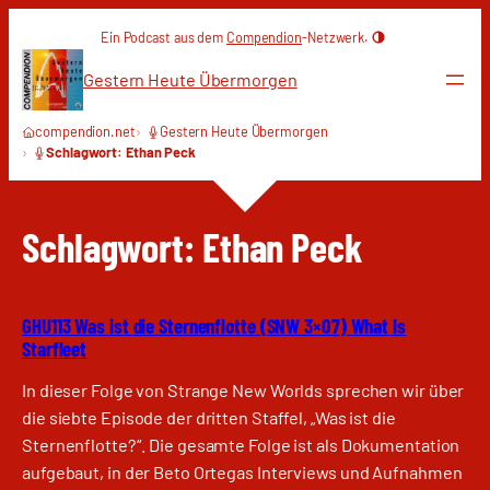
Zum
Ein Podcast aus dem
Compendion
-Netzwerk.
Inhalt
springen
Gestern Heute Übermorgen
compendion.net
Gestern Heute Übermorgen
Schlagwort: Ethan Peck
Schlagwort:
Ethan Peck
GHU113 Was ist die Sternenflotte (SNW 3×07) What Is
Starfleet
In dieser Folge von Strange New Worlds sprechen wir über
die siebte Episode der dritten Staffel, „Was ist die
Sternenflotte?“. Die gesamte Folge ist als Dokumentation
aufgebaut, in der Beto Ortegas Interviews und Aufnahmen