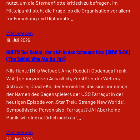
nutzt, um die Sternenflotte kritisch zu befragen. Im
Mittelpunkt steht die Frage, ob die Organisation vor allem
für Forschung und Diplomatie…
Weiterlesen
18. Juli 2026
GHU112 Der Sehlat, der sich in den Schwanz biss (SNW 3×06)
(The Sehlat Who Ate Its Tail)
Nils Hunte | Nils Weltweit Arne Ruddat | Codenaga Frank
Wolf | genugzocken Asaasllich, Zerstörer der Welten,
Astrovore, Chach-Ka, der Vernichter, das sind nur einige
der Namen des Gegenspielers der USS Farragut in der
heutigen Episode von „Star Trek: Strange New Worlds“.
Sympathische Person also. Farragut? JA! Aber keine
Panik, wir sind natürlich auch auf…
Weiterlesen
20. Juni 2026