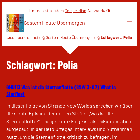
Zum
Ein Podcast aus dem
Compendion
-Netzwerk.
Inhalt
springen
Gestern Heute Übermorgen
compendion.net
Gestern Heute Übermorgen
Schlagwort: Pelia
Schlagwort:
Pelia
GHU113 Was ist die Sternenflotte (SNW 3×07) What Is
Starfleet
In dieser Folge von Strange New Worlds sprechen wir über
die siebte Episode der dritten Staffel, „Was ist die
Sternenflotte?“. Die gesamte Folge ist als Dokumentation
aufgebaut, in der Beto Ortegas Interviews und Aufnahmen
nutzt, um die Sternenflotte kritisch zu befragen. Im