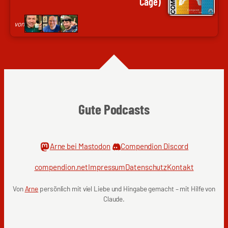
Cage)
|
Frank
Codenaga,
Wolf
von
Nils
|
Hunte
genugzocken
|
Nils
Weltweit,
Frank
Gute Podcasts
Wolf
|
genugzocken
Arne bei Mastodon
Compendion Discord
compendion.net
Impressum
Datenschutz
Kontakt
Von
Arne
persönlich mit viel Liebe und Hingabe gemacht – mit Hilfe von
Claude.