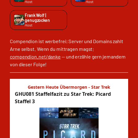
Host
Host
Frank Wolf |
genugzocken
Host
Compendion ist werbefrei; Server und Domains zahlt
Arne selbst. Wenn du mittragen magst:
compendion.net/danke
— und erzähle gern jemandem
von dieser Folge!