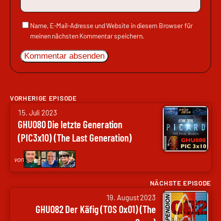
Name, E-Mail-Adresse und Website in diesem Browser für
meinen nächsten Kommentar speichern.
VORHERIGE EPISODE
von
15. Juli 2023
Arne
GHU080 Die letzte Generation
Ruddat
(PIC3x10) (The Last Generation)
|
Codenaga,
von
Nils
Hunte
NÄCHSTE EPISODE
von
|
19. August 2023
Arne
Nils
GHU082 Der Käfig (TOS 0x01) (The
Ruddat
Weltweit,