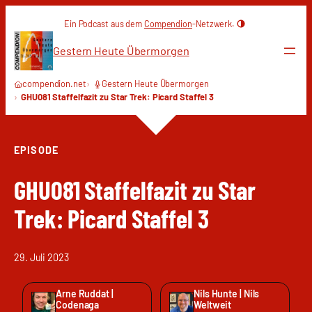
Zum
Ein Podcast aus dem
Compendion
-Netzwerk.
Inhalt
springen
Gestern Heute Übermorgen
compendion.net
Gestern Heute Übermorgen
GHU081 Staffelfazit zu Star Trek: Picard Staffel 3
EPISODE
GHU081 Staffelfazit zu Star
Trek: Picard Staffel 3
29. Juli 2023
Arne Ruddat |
Nils Hunte | Nils
Codenaga
Weltweit