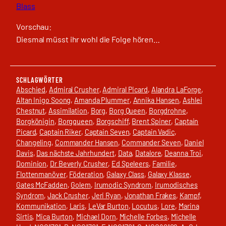
Blass
Vorschau:
Diesmal müsst ihr wohl die Folge hören…
SCHLAGWÖRTER
Abschied
, 
Admiral Crusher
, 
Admiral Picard
, 
Alandra LaForge
, 
Altan Inigo Soong
, 
Amanda Plummer
, 
Annika Hansen
, 
Ashlei
Chestnut
, 
Assimilation
, 
Borg
, 
Borg Queen
, 
Borgdrohne
, 
Borgkönigin
, 
Borgqueen
, 
Borgschiff
, 
Brent Spiner
, 
Captain
Picard
, 
Captain Riker
, 
Captain Seven
, 
Captain Vadic
, 
Changeling
, 
Commander Hansen
, 
Commander Seven
, 
Daniel
Davis
, 
Das nächste Jahrhundert
, 
Data
, 
Datalore
, 
Deanna Troi
, 
Dominion
, 
Dr Beverly Crusher
, 
Ed Speleers
, 
Familie
, 
Flottenmanöver
, 
Föderation
, 
Galaxy Class
, 
Galaxy Klasse
, 
Gates McFadden
, 
Golem
, 
Irumodic Syndrom
, 
Irumodisches
Syndrom
, 
Jack Crusher
, 
Jeri Ryan
, 
Jonathan Frakes
, 
Kampf
, 
Kommunikation
, 
Laris
, 
LeVar Burton
, 
Locutus
, 
Lore
, 
Marina
Sirtis
, 
Mica Burton
, 
Michael Dorn
, 
Michelle Forbes
, 
Michelle