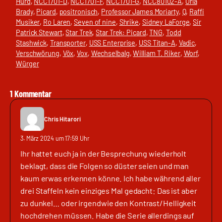
Hurd
, 
NCC1701-D
, 
NCC1701-F
, 
NCC1701-G
, 
NCC80102-A
, 
Orla
Brady
, 
Picard
, 
positronisch
, 
Professor James Moriarty
, 
Q
, 
Raffi
Musiker
, 
Ro Laren
, 
Seven of nine
, 
Shrike
, 
Sidney LaForge
, 
Sir
Patrick Stewart
, 
Star Trek
, 
Star Trek: Picard
, 
TNG
, 
Todd
Stashwick
, 
Transporter
, 
USS Enterprise
, 
USS Titan-A
, 
Vadic
, 
Verschwörung
, 
Võx
, 
Vox
, 
Wechselbalg
, 
William T. Riker
, 
Worf
, 
Würger
1 Kommentar
Chris Hitarori
3. März 2024 um 17:59 Uhr
Ihr hattet euch ja in der Besprechung wiederholt
beklagt, dass die Folgen so düster seien und man
kaum erwas erkennen könne. Ich habe während aller
drei Staffeln kein einziges Mal gedacht: Das ist aber
zu dunkel… oder irgendwie den Kontrast/Helligkeit
hochdrehen müssen. Habe die Serie allerdings auf