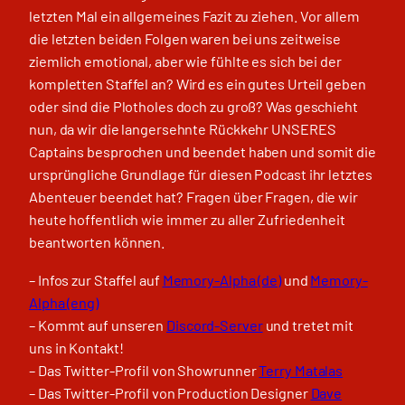
letzten Mal ein allgemeines Fazit zu ziehen. Vor allem
die letzten beiden Folgen waren bei uns zeitweise
ziemlich emotional, aber wie fühlte es sich bei der
kompletten Staffel an? Wird es ein gutes Urteil geben
oder sind die Plotholes doch zu groß? Was geschieht
nun, da wir die langersehnte Rückkehr UNSERES
Captains besprochen und beendet haben und somit die
ursprüngliche Grundlage für diesen Podcast ihr letztes
Abenteuer beendet hat? Fragen über Fragen, die wir
heute hoffentlich wie immer zu aller Zufriedenheit
beantworten können.
– Infos zur Staffel auf
Memory-Alpha (de)
und
Memory-
Alpha (eng)
– Kommt auf unseren
Discord-Server
und tretet mit
uns in Kontakt!
– Das Twitter-Profil von Showrunner
Terry Matalas
– Das Twitter-Profil von Production Designer
Dave