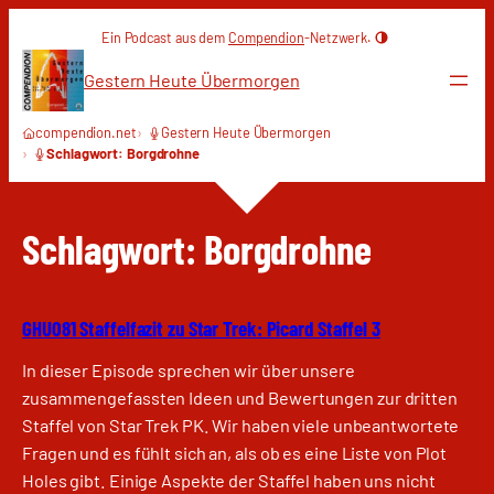
Zum
Ein Podcast aus dem
Compendion
-Netzwerk.
Inhalt
springen
Gestern Heute Übermorgen
compendion.net
Gestern Heute Übermorgen
Schlagwort: Borgdrohne
Schlagwort:
Borgdrohne
GHU081 Staffelfazit zu Star Trek: Picard Staffel 3
In dieser Episode sprechen wir über unsere
zusammengefassten Ideen und Bewertungen zur dritten
Staffel von Star Trek PK. Wir haben viele unbeantwortete
Fragen und es fühlt sich an, als ob es eine Liste von Plot
Holes gibt. Einige Aspekte der Staffel haben uns nicht