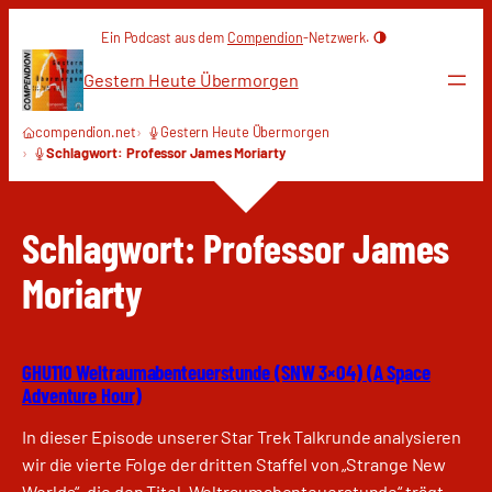
Zum
Ein Podcast aus dem
Compendion
-Netzwerk.
Inhalt
springen
Gestern Heute Übermorgen
compendion.net
Gestern Heute Übermorgen
Schlagwort: Professor James Moriarty
Schlagwort:
Professor James
Moriarty
GHU110 Weltraumabenteuerstunde (SNW 3×04) (A Space
Adventure Hour)
In dieser Episode unserer Star Trek Talkrunde analysieren
wir die vierte Folge der dritten Staffel von „Strange New
Worlds“, die den Titel „Weltraumabenteuerstunde“ trägt.