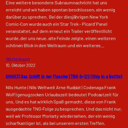
Eine weitere besondere Subraumnachricht hat uns
erreicht und wir haben spontan beschlossen, ein wenig
darüber zu sprechen. Bei der diesjährigen New York
Comic-Con wurde auch ein ‘Star Trek – Picard’ Panel
veranstaltet, auf dem erneut ein Trailer veröffentlicht
wurde, der uns neue, alte Feinde zeigte, einen weiteren
schönen Blick in den Weltraum und ein weiteres…
Weiterlesen
10. Oktober 2022
GHU031 Das Schiff in der Flasche (TNG 6×12) (Ship in a Bottle)
Nils Hunte | Nils Weltweit Arne Ruddat | Codenaga Frank
Wolf | genugzocken Urlaubszeit bedeutet Podcastzeit für
uns. Und es hat wirklich Spaß gemacht, diese von Frank
ausgedachte TNG-Folge zu besprechen. Und das nicht nur,
weil wir Professor Moriarty wiedersehen, der ein wenig
scharfkantiger ist, als bei unserem ersten Treffen,