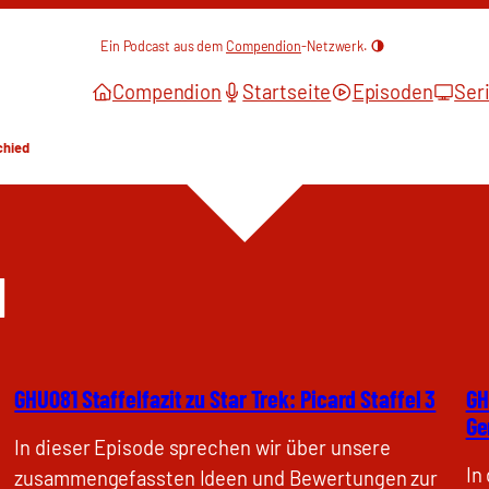
Ein Podcast aus dem
Compendion
-Netzwerk.
Compendion
Startseite
Episoden
Ser
chied
d
GHU081 Staffelfazit zu Star Trek: Picard Staffel 3
GH
Ge
In dieser Episode sprechen wir über unsere
In
zusammengefassten Ideen und Bewertungen zur