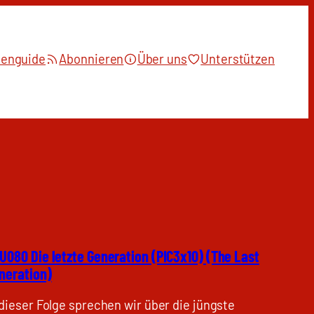
ienguide
Abonnieren
Über uns
Unterstützen
U080 Die letzte Generation (PIC3x10) (The Last
neration)
 dieser Folge sprechen wir über die jüngste