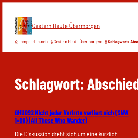
Zum
Inhalt
springen
Gestern Heute Übermorgen
compendion.net
Gestern Heute Übermorgen
Schlagwort: Abs
Schlagwort:
Abschie
GHU092 Nicht jeder Verirrte verliert sich (SNW
1×09) (All Those Who Wander)
Die Diskussion dreht sich um eine kürzlich