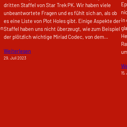
,
Ep
dritten Staffel von Star Trek PK. Wir haben viele
ni
unbeantwortete Fragen und es fühlt sich an, als ob
in
es eine Liste von Plot Holes gibt. Einige Aspekte der
en
gl
Staffel haben uns nicht überzeugt, wie zum Beispiel
He
der plötzlich wichtige Miriad Codec, von dem…
Ra
Weiterlesen
um
29. Juli 2023
We
15.