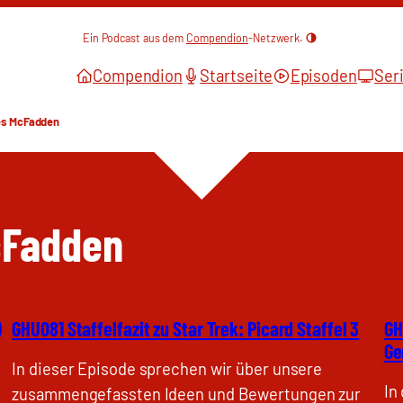
Ein Podcast aus dem
Compendion
-Netzwerk.
Compendion
Startseite
Episoden
Ser
es McFadden
cFadden
)
GHU081 Staffelfazit zu Star Trek: Picard Staffel 3
GH
Ge
In dieser Episode sprechen wir über unsere
In
zusammengefassten Ideen und Bewertungen zur