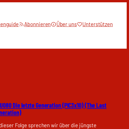
ienguide
Abonnieren
Über uns
Unterstützen
U080 Die letzte Generation (PIC3x10) (The Last
neration)
 dieser Folge sprechen wir über die jüngste