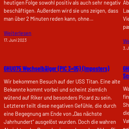
heutigen Folge sowohl positiv als auch sehr negativ
Ab
beschäftigen. Außerdem wird sie uns zeigen, dass
La
man über 2 Minuten reden kann, ohne…
Vi
pa
Weiterlesen
17. Juni 2023
We
3. 
GHU075 Wechselbälger (PIC 3×05) (Imposters)
GH
Sc
Wir bekommen Besuch auf der USS Titan. Eine alte
Wa
Bekannte kommt vorbei und scheint ziemlich
fi
wütend auf Riker und besonders Picard zu sein.
Sh
Letzterer teilt diese negativen Gefühle, die durch
di
eine Begegnung am Ende von „Das nächste
Va
Jahrhundert“ ausgelöst wurden. Doch die wahren
ne