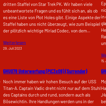
Ep
dritten Staffel von Star Trek PK. Wir haben viele
ni
unbeantwortete Fragen und es fühlt sich an, als ob
in
es eine Liste von Plot Holes gibt. Einige Aspekte der
gl
Staffel haben uns nicht überzeugt, wie zum Beispiel
He
der plötzlich wichtige Miriad Codec, von dem…
Ra
Weiterlesen
um
29. Juli 2023
We
15.
GHU078 Unterwerfung (PIC3x08) (Surrender)
GH
e
Noch immer haben wir hohen Besuch auf der USS
Mo
Titan-A. Captain Vadic dreht nicht nur auf dem Stuhl
Ha
des Captains durch und rund, sondern auch als
„H
Bösewichtin. Ihre Handlungen werden uns in der
be