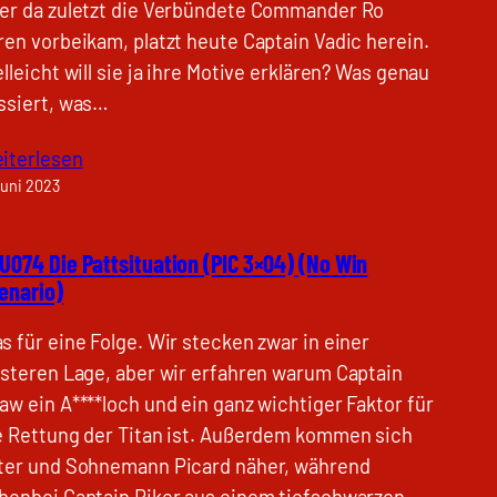
er da zuletzt die Verbündete Commander Ro
ren vorbeikam, platzt heute Captain Vadic herein.
elleicht will sie ja ihre Motive erklären? Was genau
ssiert, was…
iterlesen
Juni 2023
U074 Die Pattsituation (PIC 3×04) (No Win
enario)
s für eine Folge. Wir stecken zwar in einer
nsteren Lage, aber wir erfahren warum Captain
aw ein A****loch und ein ganz wichtiger Faktor für
e Rettung der Titan ist. Außerdem kommen sich
ter und Sohnemann Picard näher, während
benbei Captain Riker aus einem tiefschwarzen