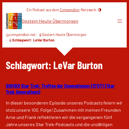
Zum
Ein Podcast aus dem
Compendion
-Netzwerk.
Inhalt
springen
Gestern Heute Übermorgen
compendion.net
Gestern Heute Übermorgen
Schlagwort: LeVar Burton
Schlagwort:
LeVar Burton
GHU100 Star Trek: Treffen der Generationen (ST07) (Star
Trek Generations)
In dieser besonderen Episode unseres Podcasts feiern wir
stolz unsere 100. Folge! Zusammen mit meinen Freunden
Arne und Frank reflektieren wir die vergangenen fünf
Jahre unseres Star Trek-Podcasts und die unzähligen