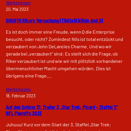
Weiterlesen
20. Mai 2023
GHU070 Rikers Versuchung (TNG1x10)(Hide And Q)
Es ist doch immer eine Freude, wenn Q die Enterprise
besucht, oder nicht? Zumindest Nils ist total entzückt und
verzaubert von John DeLancies Charme. Und wo wir
gerade bei „verzaubert“ sind: Es stellt sich die Frage, ob
Riker verzaubert ist und wie wir mit plötzlich vorhandener
übermenschlicher Macht umgehen würden. Dies ist
übrigens eine Frage,…
Weiterlesen
18. Februar 2023
Auf den Schirm 17: Trailer 3 „Star Trek: Picard – Staffel 3“
NFL Playoffs 2023
Juhuuu! Kurz vor dem Start der 3. Staffel „Star Trek: