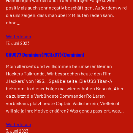
Handlungen werden uns in der heutigen Folge sowohl
positiv als auch sehr negativ beschäftigen. Außerdem wird
sie uns zeigen, dass man über 2 Minuten reden kann,
ohne…
Weiterlesen
17. Juni 2023
GHU077 Dominion (PIC3x07) (Dominion)
Moin allerseits und willkommen bei unserer kleinen
Hackers Talkrunde. Wir besprechen heute den Film
„Hackers“ von 1995… Spaß beiseite! Die USS Titan-A
bekommt in dieser Folge mal wieder hohen Besuch. Aber
da zuletzt die Verbündete Commander Ro Laren
vorbeikam, platzt heute Captain Vadic herein. Vielleicht
will sie ja ihre Motive erklären? Was genau passiert, was…
Weiterlesen
3. Juni 2023