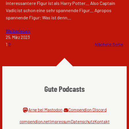
interessantere Figur ist als Harry Potter… Also Captain
Vadic ist schon eine sehr spannende Figur… Apropos
spannende Figur: Was ist denn…
Weiterlesen
25. März 2023
1
2
Nächste Seite
Gute Podcasts
Arne bei Mastodon
Compendion Discord
compendion.net
Impressum
Datenschutz
Kontakt