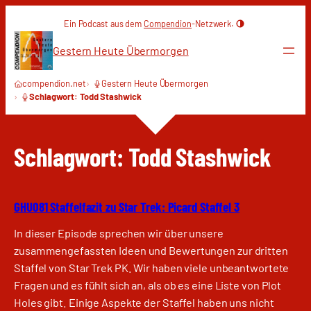
Zum
Ein Podcast aus dem
Compendion
-Netzwerk.
Inhalt
springen
Gestern Heute Übermorgen
compendion.net
Gestern Heute Übermorgen
Schlagwort: Todd Stashwick
Schlagwort:
Todd Stashwick
GHU081 Staffelfazit zu Star Trek: Picard Staffel 3
In dieser Episode sprechen wir über unsere
zusammengefassten Ideen und Bewertungen zur dritten
Staffel von Star Trek PK. Wir haben viele unbeantwortete
Fragen und es fühlt sich an, als ob es eine Liste von Plot
Holes gibt. Einige Aspekte der Staffel haben uns nicht