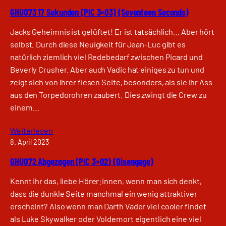
GHU073 17 Sekunden (PIC 3×03) (Seventeen Seconds)
Jacks Geheimnis ist gelüftet! Er ist tatsächlich… Aber hört
selbst. Durch diese Neuigkeit für Jean-Luc gibt es
natürlich ziemlich viel Redebedarf zwischen Picard und
Beverly Crusher. Aber auch Vadic hat einiges zu tun und
zeigt sich von ihrer fiesen Seite, besonders, als sie ihr Ass
aus den Torpedorohren zaubert. Dies zwingt die Crew zu
einem…
Weiterlesen
8. April 2023
GHU072 Abgezogen (PIC 3×02) (Disengage)
Kennt ihr das, liebe Hörer:innen, wenn man sich denkt,
dass die dunkle Seite manchmal ein wenig attraktiver
erscheint? Also wenn man Darth Vader viel cooler findet
als Luke Skywalker oder Voldemort eigentlich eine viel