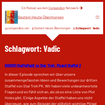
Zum
Ein Podcast aus dem
Compendion
-Netzwerk.
Inhalt
springen
Gestern Heute Übermorgen
compendion.net
Gestern Heute Übermorgen
Schlagwort: Vadic
Schlagwort:
Vadic
GHU081 Staffelfazit zu Star Trek: Picard Staffel 3
In dieser Episode sprechen wir über unsere
zusammengefassten Ideen und Bewertungen zur dritten
Staffel von Star Trek PK. Wir haben viele unbeantwortete
Fragen und es fühlt sich an, als ob es eine Liste von Plot
Holes gibt. Einige Aspekte der Staffel haben uns nicht
überzeugt, wie zum Beispiel der plötzlich wichtige Miriad