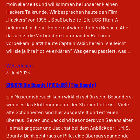
Moin allerseits und willkommen bei unserer kleinen
Hackers Talkrunde. Wir besprechen heute den Film
„Hackers“ von 1995… Spaß beiseite! Die USS Titan-A
bekommt in dieser Folge mal wieder hohen Besuch. Aber
da zuletzt die Verbündete Commander Ro Laren
vorbeikam, platzt heute Captain Vadic herein. Vielleicht
will sie ja ihre Motive erklären? Was genau passiert, was…
Weiterlesen
3. Juni 2023
GHU076 Die Bounty (PIC3x06) (The Bounty)
Ein Museumsbesuch kann wirklich schön sein. Besonders,
wenn es das Flottenmuseum der Sternenflotte ist. Viele
alte Schönheiten sind hier ausgestellt und erfreuen
überaus. Seven und Jack sind besonders von Sevens alter
Heimalt angetan und Jack hat bei dem Anblick der H.M.S.
Bounty, Dank geht raus an Pille, eine überaus spannende