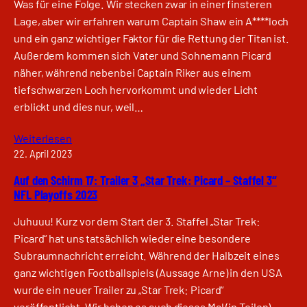
Was für eine Folge. Wir stecken zwar in einer finsteren
Lage, aber wir erfahren warum Captain Shaw ein A****loch
und ein ganz wichtiger Faktor für die Rettung der Titan ist.
Außerdem kommen sich Vater und Sohnemann Picard
näher, während nebenbei Captain Riker aus einem
tiefschwarzen Loch hervorkommt und wieder Licht
erblickt und dies nur, weil…
Weiterlesen
22. April 2023
Auf den Schirm 17: Trailer 3 „Star Trek: Picard – Staffel 3“
NFL Playoffs 2023
Juhuuu! Kurz vor dem Start der 3. Staffel „Star Trek:
Picard“ hat uns tatsächlich wieder eine besondere
Subraumnachricht erreicht. Während der Halbzeit eines
ganz wichtigen Footballspiels (Aussage Arne) in den USA
wurde ein neuer Trailer zu „Star Trek: Picard“
veröffentlicht. Wir haben es auch dieses Mal (in Teilen)