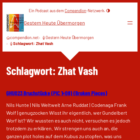
Zum
Ein Podcast aus dem
Compendion
-Netzwerk.
Inhalt
springen
Gestern Heute Übermorgen
compendion.net
Gestern Heute Übermorgen
Schlagwort: Zhat Vash
Schlagwort:
Zhat Vash
GHU023 Bruchstücke (PIC 1×08) (Broken Pieces)
Nils Hunte | Nils Weltweit Arne Ruddat | Codenaga Frank
Wolf | genugzocken Wisst ihr eigentlich, wer Gundelbert
Worf ist? Wir wussten es auch nicht, versuchen es jedoch
trotzdem zu erklären. Wir strengen uns auch an, die
ganzen plot holes auf dem Kubus zu stopfen, was uns