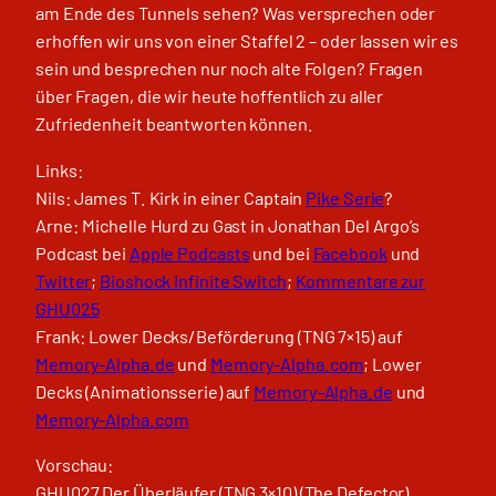
am Ende des Tunnels sehen? Was versprechen oder
erhoffen wir uns von einer Staffel 2 – oder lassen wir es
sein und besprechen nur noch alte Folgen? Fragen
über Fragen, die wir heute hoffentlich zu aller
Zufriedenheit beantworten können.
Links:
Nils: James T. Kirk in einer Captain
Pike Serie
?
Arne: Michelle Hurd zu Gast in Jonathan Del Argo’s
Podcast bei
Apple Podcasts
und bei
Facebook
und
Twitter
;
Bioshock Infinite Switch
;
Kommentare zur
GHU025
Frank: Lower Decks/Beförderung (TNG 7×15) auf
Memory-Alpha.de
und
Memory-Alpha.com
; Lower
Decks (Animationsserie) auf
Memory-Alpha.de
und
Memory-Alpha.com
Vorschau:
GHU027 Der Überläufer (TNG 3×10) (The Defector)