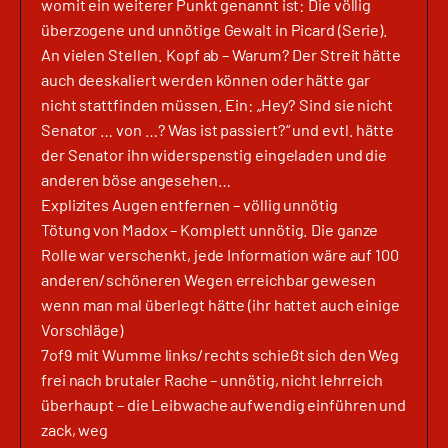
womit ein weiterer Punkt genannt ist: Die völlig
überzogene und unnötige Gewalt in Picard (Serie).
An vielen Stellen. Kopf ab – Warum? Der Streit hätte
auch deeskaliert werden können oder hätte gar
nicht stattfinden müssen. Ein: „Hey? Sind sie nicht
Senator … von …? Was ist passiert?“ und evtl. hätte
der Senator ihn widerspenstig eingeladen und die
anderen böse angesehen…
Explizites Augen entfernen – völlig unnötig
Tötung von Madox – Komplett unnötig. Die ganze
Rolle war verschenkt, jede Information wäre auf 100
anderen/schöneren Wegen erreichbar gewesen
wenn man mal überlegt hätte (ihr hattet auch einige
Vorschläge)
7of9 mit Wumme links/rechts schießt sich den Weg
frei nach brutaler Rache – unnötig, nicht lehrreich
überhaupt – die Leibwache aufwendig einführen und
zack, weg