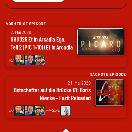
VORHERIGE EPISODE
von
2. Mai 2020
Arne
GHU025 Et in Arcadia Ego,
Ruddat
Teil 2 (PIC 1×10) (Et in Arcadia
|
Ego, Part 2)
Codenaga,
von
Nils
Hunte
NÄCHSTE EPISODE
von
|
21. Mai 2020
Arne
Nils
Botschafter auf die Brücke 01: Boris
Ruddat
Weltweit,
Nienke – Fazit Reloaded
|
Frank
Codenaga,
Wolf
von
mit
Guest
Nils
|
Hunte
genugzocken