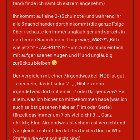
fand/finde ich nämlich extrem angenehm)
Ihr kommt auf eine 2- (Schulnote) und während ihr
alle 3 nacheinander dort hinkommt (die ganze Folge
über), schaute ich immer ungläubiger und sprach, in
den leeren Raum hinein, Dinge wie: „WAS?!“, „Bitte
wie jetzt?“ – „WA-RUM?!?“ – um zum Schluss einfach
mit aufgerissenen Augen und Mund ungläubig
zurück zu bleiben
Der Vergleich mit einer 7,irgendwas bei IMDB ist gut
– aber nein, das ist keine 2- … Gibt es denn
irgendetwas dort mit einer 1? oder 0,irgendwas? Bei
allem, was ich bisher so mitbekommen habe (was ich
auch selbst gesehen habe an Film oder Serie),
tänzelt das immer um 7 bis vielleicht 9 … Ganz
ehrlich: Eine 7,irgendwas ist schon fast vernichtend
(vergleicht mal mit den letzten beiden Doctor Who
Staffeln die echt schlecht sind)