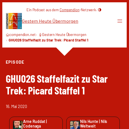
Zum
Ein Podcast aus dem
Compendion
-Netzwerk.
Inhalt
springen
Gestern Heute Übermorgen
compendion.net
Gestern Heute Übermorgen
GHU026 Staffelfazit zu Star Trek: Picard Staffel 1
EPISODE
GHU026 Staffelfazit zu Star
Trek: Picard Staffel 1
16. Mai 2020
Arne Ruddat |
Nils Hunte | Nils
Codenaga
Weltweit