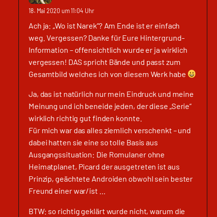
18. Mai 2020 um 11:04 Uhr
Ach ja: „Wo ist Narek“? Am Ende ist er einfach
weg. Vergessen? Danke für Eure Hintergrund-
Information – offensichtlich wurde er ja wirklich
vergessen! DAS spricht Bände und passt zum
Gesamtbild welches ich von diesem Werk habe
Ja, das ist natürlich nur mein Eindruck und meine
Meinung und ich beneide jeden, der diese „Serie“
wirklich richtig gut finden konnte.
Für mich war das alles ziemlich verschenkt – und
dabei hatten sie eine so tolle Basis aus
Ausgangssituation: Die Romulaner ohne
Heimatplanet, Picard der ausgetreten ist aus
Prinzip, geächtete Androiden obwohl sein bester
Freund einer war/ist …
BTW: so richtig geklärt wurde nicht, warum die