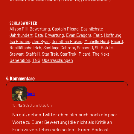
SCHLAGWÖRTER
Alison Pill
, 
Bewertung
, 
Captain Picard
, 
Das nächste
Jahrhundert
, 
Data
, 
Erwartung
, 
Evan Evagora
, 
Fazit
, 
Hoffnung
, 
Isa Briones
, 
Jeri Ryan
, 
Jonathan Frakes
, 
Michelle Hurd
, 
Picard
, 
Realitätsabgleich
, 
Santiago Cabrera
, 
Season 1
, 
Sir Patrick
Stewart
, 
Staffel 1
, 
Star Trek
, 
Star Trek: Picard
, 
The Next
Generation
, 
TNG
, 
Überraschungen
4 Kommentare
Boris
18. Mai 2020 um 10:55 Uhr
Na gut, neben Twitter eben hier auch noch ein paar
Worte zu Eurer Bewertung (die nicht als Kritik an
Euch zu verstehen sein sollen – Euren Podcast