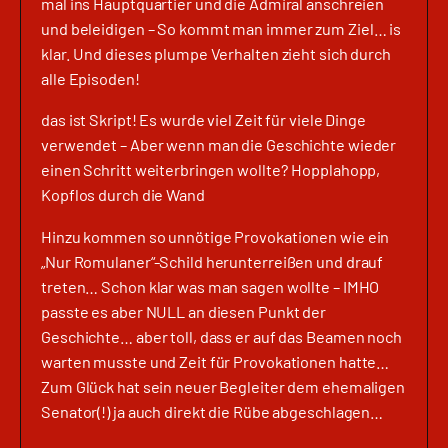
mal ins Hauptquartier und die Admiral anschreien
und beleidigen – So kommt man immer zum Ziel… is
klar. Und dieses plumpe Verhalten zieht sich durch
alle Episoden!
das ist Skript! Es wurde viel Zeit für viele Dinge
verwendet – Aber wenn man die Geschichte wieder
einen Schritt weiterbringen wollte? Hopplahopp,
Kopflos durch die Wand
Hinzu kommen so unnötige Provokationen wie ein
„Nur Romulaner“-Schild herunterreißen und drauf
treten… Schon klar was man sagen wollte – IMHO
passte es aber NULL an diesen Punkt der
Geschichte… aber toll, dass er auf das Beamen noch
warten musste und Zeit für Provokationen hatte…
Zum Glück hat sein neuer Begleiter dem ehemaligen
Senator(!) ja auch direkt die Rübe abgeschlagen…