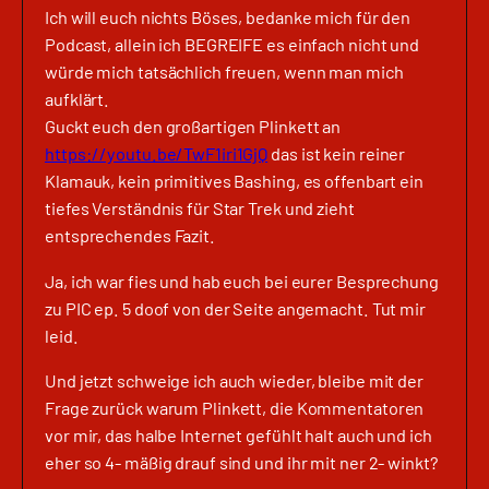
Ich will euch nichts Böses, bedanke mich für den
Podcast, allein ich BEGREIFE es einfach nicht und
würde mich tatsächlich freuen, wenn man mich
aufklärt.
Guckt euch den großartigen Plinkett an
https://youtu.be/TwF1iri1GjQ
das ist kein reiner
Klamauk, kein primitives Bashing, es offenbart ein
tiefes Verständnis für Star Trek und zieht
entsprechendes Fazit.
Ja, ich war fies und hab euch bei eurer Besprechung
zu PIC ep. 5 doof von der Seite angemacht. Tut mir
leid.
Und jetzt schweige ich auch wieder, bleibe mit der
Frage zurück warum Plinkett, die Kommentatoren
vor mir, das halbe Internet gefühlt halt auch und ich
eher so 4- mäßig drauf sind und ihr mit ner 2- winkt?