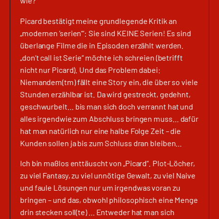
wie?
Picard bestätigt meine grundlegende Kritik an
„modernen ’serien’“: Sie sind KEINE Serien! Es sind
überlange Filme die in Episoden erzählt werden.
„don’t call ist Serie“ möchte ich schreien (betrifft
nicht nur Picard). Und das Problem dabei:
Niemandem(tm) fällt eine Story ein, die über so viele
Stunden erzählbar ist. Da wird gestreckt, gedehnt,
geschwurbelt… bis man sich doch verrannt hat und
alles irgendwie zum Abschluss bringen muss… dafür
hat man natürlich nur eine halbe Folge Zeit – die
Kunden sollen ja bis zum Schluss dran bleiben…
Ich bin maßlos enttäuscht von „Picard“. Plot-Löcher,
zu viel Fantasy, zu viel unnötige Gewalt, zu viel Naive
und faule Lösungen nur um irgendwas voran zu
bringen – und das, obwohl philosophisch eine Menge
drin stecken soll(te) … Entweder hat man sich