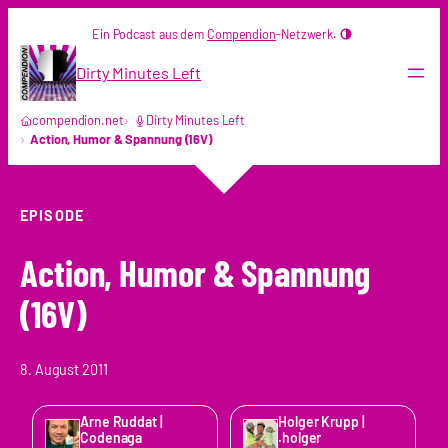
Zum
Ein Podcast aus dem
Compendion
-Netzwerk.
Inhalt
springen
Dirty Minutes Left
compendion.net
Dirty Minutes Left
Action, Humor & Spannung (16V)
EPISODE
Action, Humor & Spannung
(16V)
8. August 2011
Arne Ruddat |
Holger Krupp |
Codenaga
.holger