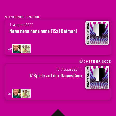
VORHERIGE EPISODE
von
1. August 2011
Arne
Nana nana nana nana (15x) Batman!
Ruddat
|
Codenaga,
von
Holger
Krupp
NÄCHSTE EPISODE
von
|
15. August 2011
Arne
.holger
17 Spiele auf der GamesCom
Ruddat
|
Codenaga,
von
Holger
Krupp
|