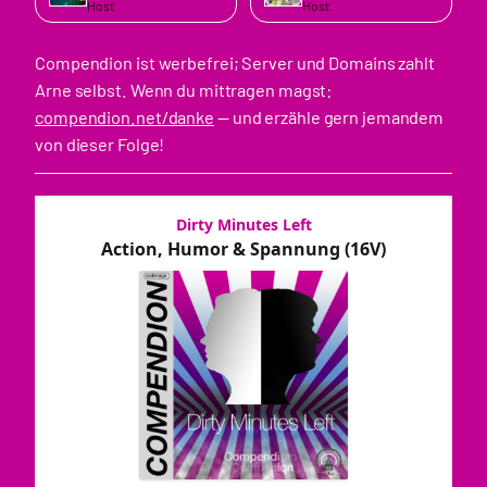
Host
Host
Compendion ist werbefrei; Server und Domains zahlt
Arne selbst. Wenn du mittragen magst:
compendion.net/danke
— und erzähle gern jemandem
von dieser Folge!