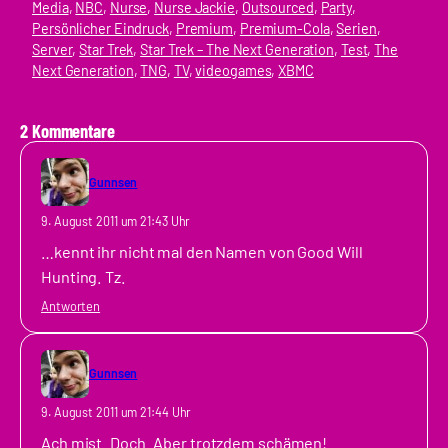
Media
, 
NBC
, 
Nurse
, 
Nurse Jackie
, 
Outsourced
, 
Party
, 
Persönlicher Eindruck
, 
Premium
, 
Premium-Cola
, 
Serien
, 
Server
, 
Star Trek
, 
Star Trek – The Next Generation
, 
Test
, 
The
Next Generation
, 
TNG
, 
TV
, 
videogames
, 
XBMC
2 Kommentare
Gunnsen
9. August 2011 um 21:43 Uhr
…kennt ihr nicht mal den Namen von Good Will
Hunting. Tz.
Antworten
Gunnsen
9. August 2011 um 21:44 Uhr
Ach mist. Doch. Aber trotzdem schämen!