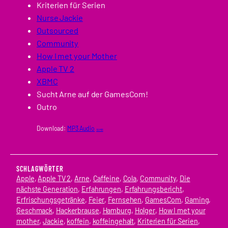
Kriterien für Serien
Nurse Jackie
Outsourced
Community
How I met your Mother
Apple TV 2
XBMC
Sucht Arne auf der GamesCom!
Outro
Download:
MP3 Audio
10 MB
SCHLAGWÖRTER
Apple
, 
Apple TV 2
, 
Arne
, 
Caffeine
, 
Cola
, 
Community
, 
Die
nächste Generation
, 
Erfahrungen
, 
Erfahrungsbericht
, 
Erfrischungsgetränke
, 
Feier
, 
Fernsehen
, 
GamesCom
, 
Gaming
, 
Geschmack
, 
Hackerbrause
, 
Hamburg
, 
Holger
, 
How I met your
mother
, 
Jackie
, 
koffein
, 
koffeingehalt
, 
Kriterien für Serien
, 