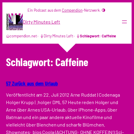
Zum
Ein Podcast aus dem
Compendion
-Netzwerk.
Inhalt
springen
Dirty Minutes Left
compendion.net
Dirty Minutes Left
Schlagwort: Caffeine
Schlagwort:
Caffeine
57 Zurück aus dem Urlaub
Veröffentlicht am 22. Juli 2012 Arne Ruddat | Codenaga
Holger Krupp | .holger DML 57 Heute reden Holger und
Arne über Arnes USA-Urlaub, über iPhone-Apps, über
Batman und ein paar andere aktuelle Kinofilme und
vielleicht über Bienchen und scharfe Blümchen.
Shownotes: bios Coola (ACHTUNG: OHNE KOFFEIN!) Sci-