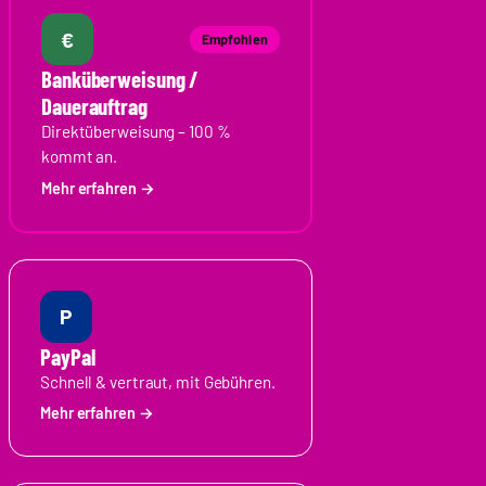
€
Empfohlen
Banküberweisung /
Dauerauftrag
Direktüberweisung – 100 %
kommt an.
P
PayPal
Schnell & vertraut, mit Gebühren.