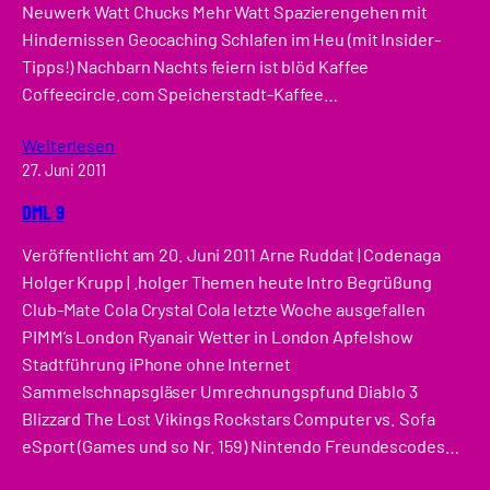
Neuwerk Watt Chucks Mehr Watt Spazierengehen mit
Hindernissen Geocaching Schlafen im Heu (mit Insider-
Tipps!) Nachbarn Nachts feiern ist blöd Kaffee
Coffeecircle.com Speicherstadt-Kaffee…
Weiterlesen
27. Juni 2011
DML 9
Veröffentlicht am 20. Juni 2011 Arne Ruddat | Codenaga
Holger Krupp | .holger Themen heute Intro Begrüßung
Club-Mate Cola Crystal Cola letzte Woche ausgefallen
PIMM’s London Ryanair Wetter in London Apfelshow
Stadtführung iPhone ohne Internet
Sammelschnapsgläser Umrechnungspfund Diablo 3
Blizzard The Lost Vikings Rockstars Computer vs. Sofa
eSport (Games und so Nr. 159) Nintendo Freundescodes…