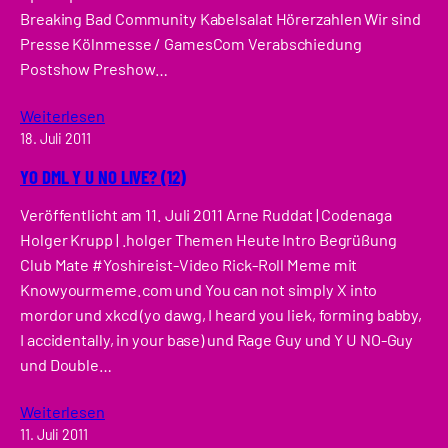
Breaking Bad Community Kabelsalat Hörerzahlen Wir sind
Presse Kölnmesse / GamesCom Verabschiedung
Postshow Preshow…
Weiterlesen
18. Juli 2011
YO DML Y U NO LIVE? (12)
Veröffentlicht am 11. Juli 2011 Arne Ruddat | Codenaga
Holger Krupp | .holger Themen Heute Intro Begrüßung
Club Mate #Yoshireist-Video Rick-Roll Meme mit
Knowyourmeme.com und You can not simply X into
mordor und xkcd (yo dawg, I heard you liek, forming babby,
I accidentally, in your base) und Rage Guy und Y U NO-Guy
und Double…
Weiterlesen
11. Juli 2011