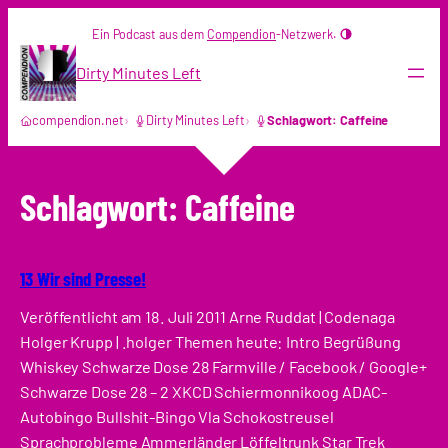
Zum
Ein Podcast aus dem
Compendion
-Netzwerk.
Inhalt
springen
Dirty Minutes Left
compendion.net
Dirty Minutes Left
Schlagwort: Caffeine
Schlagwort:
Caffeine
13 Wir sind Presse!
Veröffentlicht am 18. Juli 2011 Arne Ruddat | Codenaga
Holger Krupp | .holger Themen heute: Intro Begrüßung
Whiskey Schwarze Dose 28 Farmville / Facebook / Google+
Schwarze Dose 28 – 2 XKCD Schiermonnikoog ADAC-
Autobingo Bullshit-Bingo Vla Schokostreusel
Sprachprobleme Ammerländer Löffeltrunk Star Trek