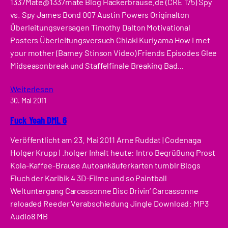
1337Mate@1337mate Blog Hackerbrause.de (CRE 175) Spy
vs. Spy James Bond 007 Austin Powers Originalton
Überleitungsversagen Timothy Dalton Motivational
Posters Überleitungsversuch Chiaki Kuriyama How I met
your mother (Barney Stinson Video) Friends Episodes Glee
Midseasonbreak und Staffelfinale Breaking Bad…
Weiterlesen
30. Mai 2011
Fuck Yeah DML 6
Veröffentlicht am 23. Mai 2011 Arne Ruddat | Codenaga
Holger Krupp | .holger Inhalt heute: Intro Begrüßung Prost
Kola-Kaffee-Brause Autoankäuferkarten tumblr Blogs
Fluch der Karibik 4 3D-Filme und so Paintball
Weltuntergang Carcassonne Disc Drivin‘ Carcassonne
reloaded Reeder Verabschiedung Jingle Download: MP3
Audio8 MB