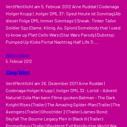
Veröffentlicht am 5. Februar 2012 Arne Ruddat | Codenaga
Holger Krupp | .holger DML 37: Spezi Heute ist Sonntag (Ab
dieser Folge DML immer Sonntags!) Sneak: Tinker Tailor
Soldier Spy (Dame, König, As, Spion) Somebody that I used
to know up Platt Cello Wars (Star Wars Parody) Dubstep:
Pumped Up Kicks Portal Nachtrag Half Life 3:…
Weiterlesen
5. Februar 2012
32mg/100ml
Veröffentlicht am 26. Dezember 2011 Arne Ruddat |
Codenaga Holger Krupp | .holger DML 32: Loriot – Advent
Naturell Cola Man kann Filme gucken Batman – The Dark
Knight Rises (Trailer) The Amazing Spider-Man (Trailer) The
Avengers (Trailer) Ghostrider 2 (Trailer) James Bond:
Skyfall The Bourne Legacy Men in Black III (Trailer)
Prometheus (Trailer) Resident Evil Retribution World War