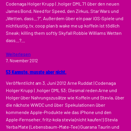
Codenaga Holger Krupp | .holger DML 71 über den neuen
James Bond, Need for Speed, den Zirkus, Star Wars und
„Wetten, dass…?“. Außerdem über ein paar iOS-Spiele und
nichtlustig.tv. coop plan b wake me up koffein ist tödlich
Sneak: killing them softly Skyfall Robbie Williams Wetten
dass…?…
Weiterlesen
7. November 2012
53 Kannste, musste aber nicht.
Veröffentlicht am 3. Juni 2012 Arne Ruddat | Codenaga
Holger Krupp | .holger DML 53: Diesmal reden Arne und
Holger über Nahrungszusätze wie Koffein und Stevia, über
die nächste WWDC und über Spekulationen über
kommende Apple-Produkte wie das iPhone und den
Apple-Fernseher. fritz-kola stevia (nicht kaufen!) Stevia
Yerba Mate (Lebensbaum-Mate-Tee) Guarana Taurin und