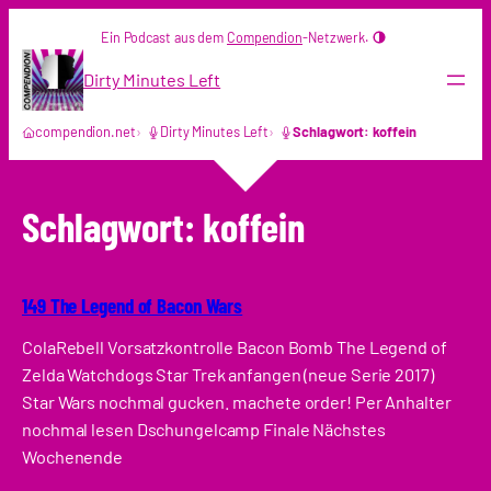
Zum
Ein Podcast aus dem
Compendion
-Netzwerk.
Inhalt
springen
Dirty Minutes Left
compendion.net
Dirty Minutes Left
Schlagwort: koffein
Schlagwort:
koffein
149 The Legend of Bacon Wars
ColaRebell Vorsatzkontrolle Bacon Bomb The Legend of
Zelda Watchdogs Star Trek anfangen (neue Serie 2017)
Star Wars nochmal gucken. machete order! Per Anhalter
nochmal lesen Dschungelcamp Finale Nächstes
Wochenende