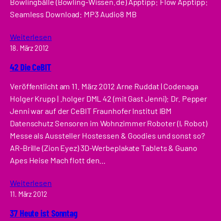
Bowlingbälle (Bowling-Wissen.de) Apptipp: Flow Apptipp:
Seamless Download: MP3 Audio8 MB
Weiterlesen
18. März 2012
42 Die CeBIT
Veröffentlicht am 11. März 2012 Arne Ruddat | Codenaga
Holger Krupp | .holger DML 42 (mit Gast Jenni): Dr. Pepper
Jenni war auf der CeBIT Fraunhofer Institut IBM
Datenschutz Sensoren im Wohnzimmer Roboter (I, Robot)
Messe als Aussteller Hostessen & Goodies und sonst so?
AR-Brille (Zion Eyez) 3D-Werbeplakate Tablets & Guano
Apes Heise Mach flott den…
Weiterlesen
11. März 2012
37 Heute ist Sonntag