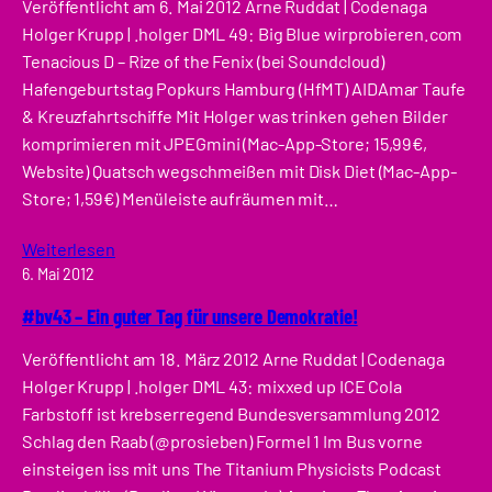
Veröffentlicht am 6. Mai 2012 Arne Ruddat | Codenaga
Holger Krupp | .holger DML 49: Big Blue wirprobieren.com
Tenacious D – Rize of the Fenix (bei Soundcloud)
Hafengeburtstag Popkurs Hamburg (HfMT) AIDAmar Taufe
& Kreuzfahrtschiffe Mit Holger was trinken gehen Bilder
komprimieren mit JPEGmini (Mac-App-Store; 15,99€,
Website) Quatsch wegschmeißen mit Disk Diet (Mac-App-
Store; 1,59€) Menüleiste aufräumen mit…
Weiterlesen
6. Mai 2012
#bv43 – Ein guter Tag für unsere Demokratie!
Veröffentlicht am 18. März 2012 Arne Ruddat | Codenaga
Holger Krupp | .holger DML 43: mixxed up ICE Cola
Farbstoff ist krebserregend Bundesversammlung 2012
Schlag den Raab (@prosieben) Formel 1 Im Bus vorne
einsteigen iss mit uns The Titanium Physicists Podcast