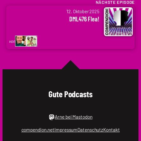
Krupp
NÄCHSTE EPISODE
von
|
12. Oktober 2025
Arne
.holger
DML476 Flea!
Ruddat
|
Codenaga,
von
Holger
Krupp
|
.holger
Gute Podcasts
Arne bei Mastodon
compendion.net
Impressum
Datenschutz
Kontakt