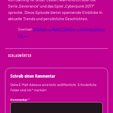
Serie „Severance“ und das Spiel „Cyberpunk 2077“
spreche. Diese Episode bietet spannende Einblicke in
aktuelle Trends und persönliche Geschichten.
Download:
MP3 Audio
WebVTT Captions
mp4chaps Chapter
35 MB
68 KB
File
321 B
SCHLAGWÖRTER
Schreib einen Kommentar
Deine E-Mail-Adresse wird nicht veröffentlicht.
Erforderliche
Felder sind mit
*
markiert
Kommentar
*