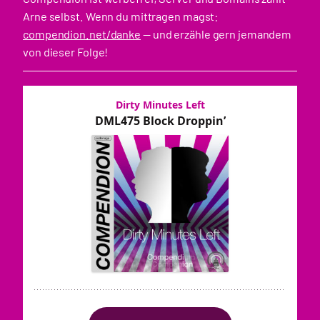
Arne selbst. Wenn du mittragen magst:
compendion.net/danke
— und erzähle gern jemandem
von dieser Folge!