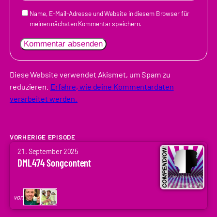
Name, E-Mail-Adresse und Website in diesem Browser für
meinen nächsten Kommentar speichern.
Diese Website verwendet Akismet, um Spam zu
reduzieren.
Erfahre, wie deine Kommentardaten
verarbeitet werden.
VORHERIGE EPISODE
von
21. September 2025
Arne
DML474 Songcontent
Ruddat
|
Codenaga,
von
Holger