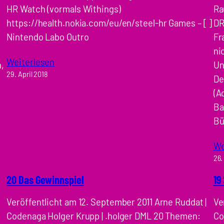
HR Watch (vormals Withings)
Ra
https://health.nokia.com/eu/en/steel-hr Games – [ ]
DR
Nintendo Labo Outro
Fr
ni
Weiterlesen
,
Un
29. April 2018
De
(A
Ba
Bü
We
26.
20 Das Gewinnspiel
19
Veröffentlicht am 12. September 2011 Arne Ruddat |
Ve
Codenaga Holger Krupp | .holger DML 20 Themen:
Co