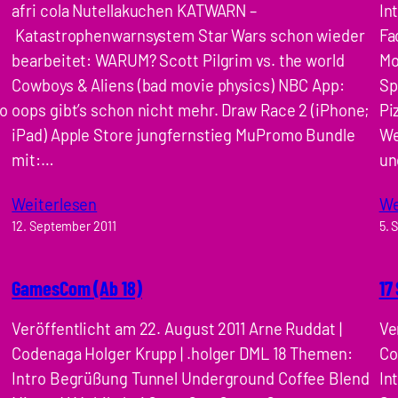
afri cola Nutellakuchen KATWARN –
In
Katastrophenwarnsystem Star Wars schon wieder
Fa
bearbeitet: WARUM? Scott Pilgrim vs. the world
Mo
Cowboys & Aliens (bad movie physics) NBC App:
Sp
so
oops gibt’s schon nicht mehr. Draw Race 2 (iPhone;
Pi
iPad) Apple Store jungfernstieg MuPromo Bundle
We
mit:…
un
Weiterlesen
We
12. September 2011
5. 
GamesCom (Ab 18)
17
Veröffentlicht am 22. August 2011 Arne Ruddat |
Ve
Codenaga Holger Krupp | .holger DML 18 Themen:
Co
Intro Begrüßung Tunnel Underground Coffee Blend
In