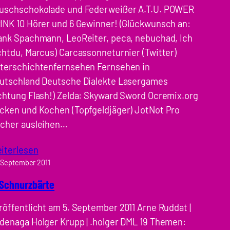
uschschokolade und Federweißer A.T.U. POWER
INK 10 Hörer und 6 Gewinner! (Glückwunsch an:
ank Spachmann, LeoReiter, peca, nebuchad, Ich
chtdu, Marcus) Carcassonneturnier (Twitter)
terschichtenfernsehen Fernsehen in
utschland Deutsche Dialekte Lasergames
chtung Flash!) Zelda: Skyward Sword Ocremix.org
cken und Kochen (Topfgeldjäger) JotNot Pro
cher ausleihen…
iterlesen
 September 2011
 Schnurzbärte
röffentlicht am 5. September 2011 Arne Ruddat |
denaga Holger Krupp | .holger DML 19 Themen: