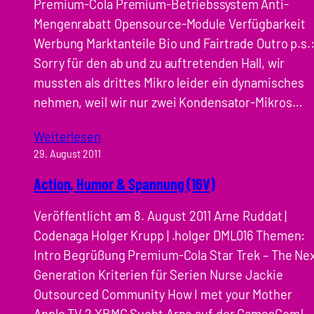
Premium-Cola Premium-Betriebssystem Anti-
Mengenrabatt Opensource-Module Verfügbarkeit
Werbung Marktanteile Bio und Fairtrade Outro p.s.
Sorry für den ab und zu auftretenden Hall, wir
mussten als drittes Mikro leider ein dynamisches
nehmen, weil wir nur zwei Kondensator-Mikros…
Weiterlesen
29. August 2011
Action, Humor & Spannung (16V)
Veröffentlicht am 8. August 2011 Arne Ruddat |
Codenaga Holger Krupp | .holger DML016 Themen:
Intro Begrüßung Premium-Cola Star Trek – The Ne
Generation Kriterien für Serien Nurse Jackie
Outsourced Community How I met your Mother
Apple TV 2 XBMC Sucht Arne auf der GamesCom!