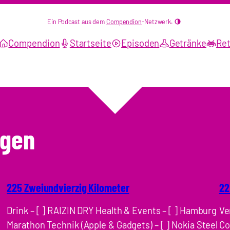
Ein Podcast aus dem
Compendion
-Netzwerk.
Compendion
Startseite
Episoden
Getränke
Ret
ngen
225 Zweiundvierzig Kilometer
22
Drink – [ ] RAIZIN DRY Health & Events – [ ] Hamburg
Ve
Marathon Technik (Apple & Gadgets) – [ ] Nokia Steel
Co