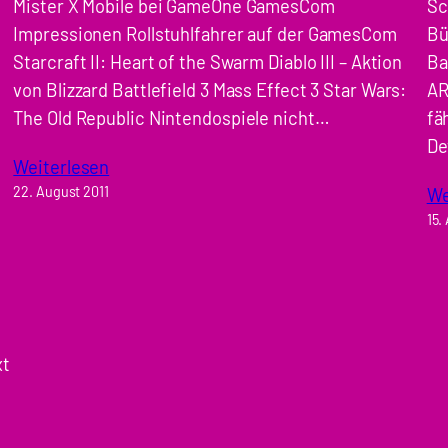
Mister X Mobile bei GameOne GamesCom
Sc
Impressionen Rollstuhlfahrer auf der GamesCom
Bü
:
Starcraft II: Heart of the Swarm Diablo III – Aktion
Ba
von Blizzard Battlefield 3 Mass Effect 3 Star Wars:
AR
The Old Republic Nintendospiele nicht…
fä
De
Weiterlesen
22. August 2011
We
15.
xt