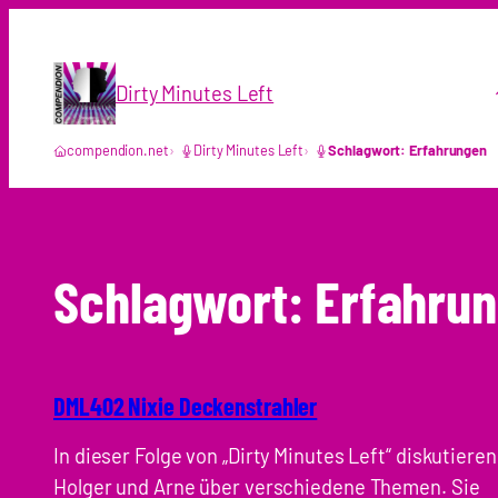
Zum
Inhalt
springen
Dirty Minutes Left
compendion.net
Dirty Minutes Left
Schlagwort: Erfahrungen
Schlagwort:
Erfahru
DML402 Nixie Deckenstrahler
In dieser Folge von „Dirty Minutes Left“ diskutieren
Holger und Arne über verschiedene Themen. Sie