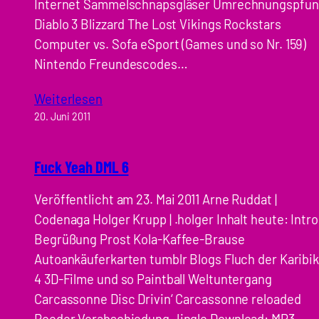
Internet Sammelschnapsgläser Umrechnungspfu
Diablo 3 Blizzard The Lost Vikings Rockstars
Computer vs. Sofa eSport (Games und so Nr. 159)
Nintendo Freundescodes…
Weiterlesen
20. Juni 2011
Fuck Yeah DML 6
Veröffentlicht am 23. Mai 2011 Arne Ruddat |
Codenaga Holger Krupp | .holger Inhalt heute: Intro
Begrüßung Prost Kola-Kaffee-Brause
Autoankäuferkarten tumblr Blogs Fluch der Karibi
4 3D-Filme und so Paintball Weltuntergang
Carcassonne Disc Drivin‘ Carcassonne reloaded
Reeder Verabschiedung Jingle Download: MP3