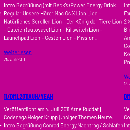
Intro Begrüßung (mit Beck’s) Power Energy Drink
In
e
Regular Unsere Hörer Mac Os X Lion Lion –
Fa
Natürliches Scrollen Lion – Der König der Tiere Lion
2 
– Dateien (autosave) Lion – Killswitch Lion –
Bi
Launchpad Lion – Gesten Lion – Mission…
Am
Co
Weiterlesen
Kö
25. Juli 2011
Pr
We
18.
11/DML2011AUH/YEAH
DM
Veröffentlicht am 4. Juli 2011 Arne Ruddat |
Ve
Codenaga Holger Krupp | .holger Themen Heute:
Co
-
Intro Begrüßung Conrad Energy Nachtrag / Schlafen
In