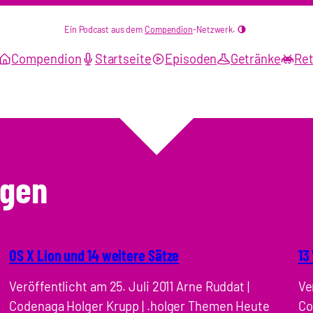
Ein Podcast aus dem
Compendion
-Netzwerk.
Compendion
Startseite
Episoden
Getränke
Ret
ngen
OS X Lion und 14 weitere Sätze
13
Veröffentlicht am 25. Juli 2011 Arne Ruddat |
Ve
Codenaga Holger Krupp | .holger Themen Heute
Co