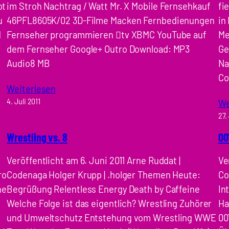
ot
im Stroh Nachtrag / Watt Mr. X Mobile Fernsehkauf
fi
u
46PFL8605K/02 3D-Filme Macken Fernbedienungen
in
d
Fernseher programmieren tv XBMC YouTube auf
Me
dem Fernseher Google+ Outro Download: MP3
Ge
Audio8 MB
Na
Co
Weiterlesen
4. Juli 2011
We
27.
Wrestling vs. 8
00
Veröffentlicht am 6. Juni 2011 Arne Ruddat |
Ve
ro
Codenaga Holger Krupp | .holger Themen Heute:
Co
he
Begrüßung Relentless Energy Death by Caffeine
In
Welche Folge ist das eigentlich? Wrestling Zuhörer
Ha
und Umweltschutz Entstehung vom Wrestling WWE
00