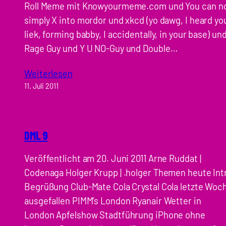
Roll Meme mit Knowyourmeme.com und You can n
simply X into mordor und xkcd (yo dawg, I heard yo
liek, forming babby, I accidentally, in your base) un
Rage Guy und Y U NO-Guy und Double…
Weiterlesen
11. Juli 2011
DML 9
Veröffentlicht am 20. Juni 2011 Arne Ruddat |
Codenaga Holger Krupp | .holger Themen heute Int
Begrüßung Club-Mate Cola Crystal Cola letzte Woc
ausgefallen PIMM’s London Ryanair Wetter in
London Apfelshow Stadtführung iPhone ohne