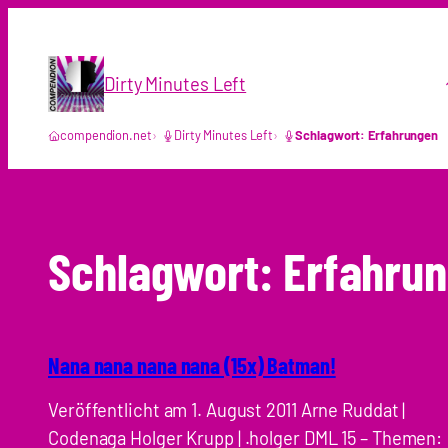
Zum
Inhalt
springen
Dirty Minutes Left
compendion.net
Dirty Minutes Left
Schlagwort: Erfahrungen
Schlagwort:
Erfahru
Nana nana nana nana (15x) Batman!
Veröffentlicht am 1. August 2011 Arne Ruddat |
Codenaga Holger Krupp | .holger DML 15 – Themen: