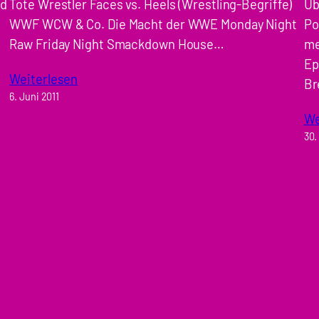
nd
Tote Wrestler Faces vs. Heels (Wrestling-Begriffe)
Üb
WWF WCW & Co. Die Macht der WWE Monday Night
Po
Raw Friday Night Smackdown House…
me
Ep
Weiterlesen
Br
6. Juni 2011
We
30.
k