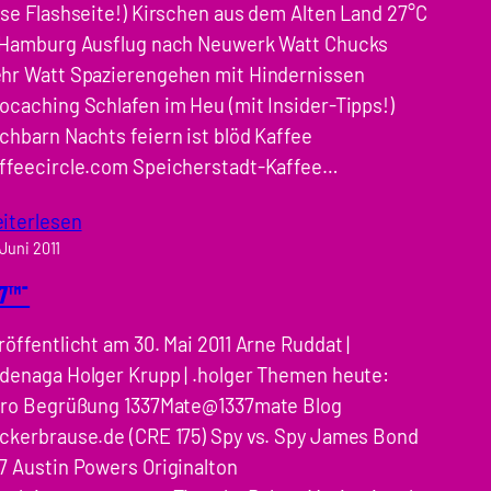
ese Flashseite!) Kirschen aus dem Alten Land 27°C
 Hamburg Ausflug nach Neuwerk Watt Chucks
hr Watt Spazierengehen mit Hindernissen
ocaching Schlafen im Heu (mit Insider-Tipps!)
chbarn Nachts feiern ist blöd Kaffee
ffeecircle.com Speicherstadt-Kaffee…
iterlesen
 Juni 2011
7™¯
röffentlicht am 30. Mai 2011 Arne Ruddat |
denaga Holger Krupp | .holger Themen heute:
tro Begrüßung 1337Mate@1337mate Blog
ckerbrause.de (CRE 175) Spy vs. Spy James Bond
7 Austin Powers Originalton