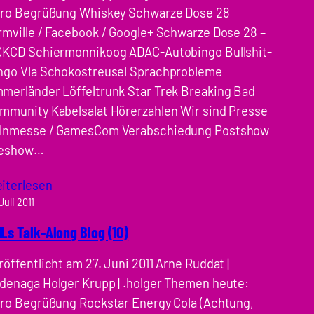
tro Begrüßung Whiskey Schwarze Dose 28
rmville / Facebook / Google+ Schwarze Dose 28 –
XKCD Schiermonnikoog ADAC-Autobingo Bullshit-
ngo Vla Schokostreusel Sprachprobleme
merländer Löffeltrunk Star Trek Breaking Bad
mmunity Kabelsalat Hörerzahlen Wir sind Presse
lnmesse / GamesCom Verabschiedung Postshow
eshow…
iterlesen
 Juli 2011
Ls Talk-Along Blog (10)
röffentlicht am 27. Juni 2011 Arne Ruddat |
denaga Holger Krupp | .holger Themen heute:
tro Begrüßung Rockstar Energy Cola (Achtung,