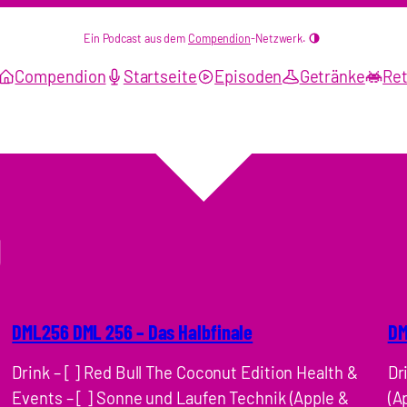
Ein Podcast aus dem
Compendion
-Netzwerk.
Compendion
Startseite
Episoden
Getränke
Ret
g
DML256 DML 256 – Das Halbfinale
DM
Drink – [ ] Red Bull The Coconut Edition Health &
Dr
Events – [ ] Sonne und Laufen Technik (Apple &
(A