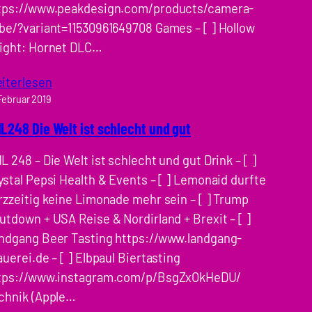
tps://www.peakdesign.com/products/camera-
be/?variant=11530961649708 Games – [ ] Hollow
ight: Hornet DLC…
iterlesen
 Februar 2019
L248 Die Welt ist schlecht und gut
L 248 – Die Welt ist schlecht und gut Drink – [ ]
ystal Pepsi Health & Events – [ ] Lemonaid durfte
rzzeitig keine Limonade mehr sein – [ ] Trump
utdown + USA Reise & Nordirland + Brexit – [ ]
ndgang Beer Tasting https://www.landgang-
auerei.de – [ ] Elbpaul Biertasting
tps://www.instagram.com/p/BsgZxOkHeDU/
chnik (Apple…