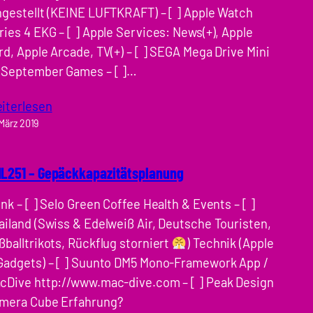
ngestellt (KEINE LUFTKRAFT) – [ ] Apple Watch
ries 4 EKG – [ ] Apple Services: News(+), Apple
rd, Apple Arcade, TV(+) – [ ] SEGA Mega Drive Mini
 September Games – [ ]…
iterlesen
 März 2019
L251 – Gepäckkapazitätsplanung
ink – [ ] Selo Green Coffee Health & Events – [ ]
ailand (Swiss & Edelweiß Air, Deutsche Touristen,
ßballtrikots, Rückflug storniert
) Technik (Apple
Gadgets) – [ ] Suunto DM5 Mono-Framework App /
cDive http://www.mac-dive.com – [ ] Peak Design
mera Cube Erfahrung?