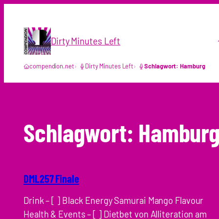
Zum
Inhalt
springen
Dirty Minutes Left
compendion.net
Dirty Minutes Left
Schlagwort: Hamburg
Schlagwort:
Hambur
DML257 Finale
Drink – [ ] Black Energy Samurai Mango Flavour
Health & Events – [ ] Dietbet von Alliteration am