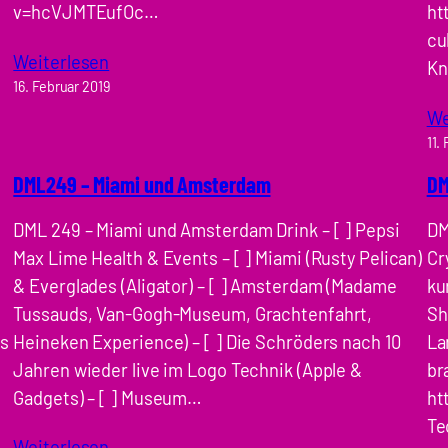
v=hcVJMTEufOc…
ht
cu
Weiterlesen
Kn
16. Februar 2019
We
11.
DML249 – Miami und Amsterdam
DM
e
DML 249 – Miami und Amsterdam Drink – [ ] Pepsi
DM
Max Lime Health & Events – [ ] Miami (Rusty Pelican)
Cr
& Everglades (Aligator) – [ ] Amsterdam (Madame
ku
Tussauds, Van-Gogh-Museum, Grachtenfahrt,
Sh
os
Heineken Experience) – [ ] Die Schröders nach 10
La
Jahren wieder live im Logo Technik (Apple &
br
Gadgets) – [ ] Museum…
ht
Te
Weiterlesen