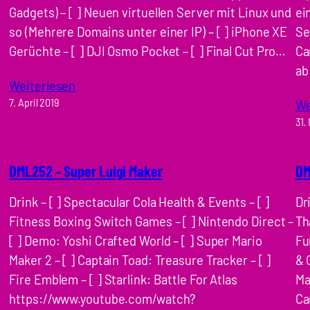
Gadgets) – [ ] Neuen virtuellen Server mit Linux und
ei
so (Mehrere Domains unter einer IP) – [ ] iPhone XE
Se
Gerüchte – [ ] DJI Osmo Pocket – [ ] Final Cut Pro…
Ca
ab
Weiterlesen
7. April 2019
We
31.
DML252 – Super Luigi Maker
DM
Drink – [ ] Spectacular Cola Health & Events – [ ]
Dr
Fitness Boxing Switch Games – [ ] Nintendo Direct –
Th
[ ] Demo: Yoshi Crafted World – [ ] Super Mario
Fu
Maker 2 – [ ] Captain Toad: Treasure Tracker – [ ]
& 
Fire Emblem – [ ] Starlink: Battle For Atlas
Ma
https://www.youtube.com/watch?
Ca