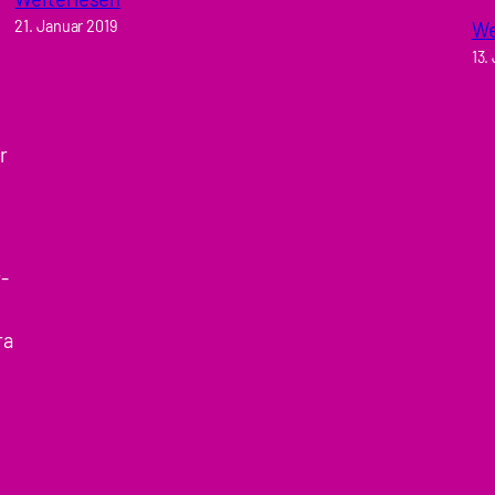
21. Januar 2019
We
13.
r
-
ra