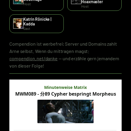
Hoaxmaster
Host
Host
Katrin Rönicke |
Kadda
Gast
Compendion ist werbefrei; Server und Domains zahlt
Arne selbst. Wenn du mittragen magst:
compendion.net/danke
— und erzähle gern jemandem
von dieser Folge!