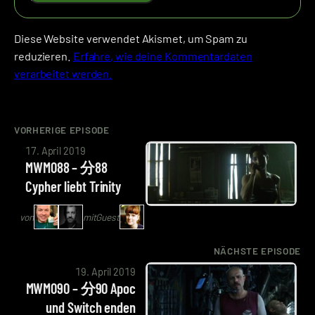
Diese Website verwendet Akismet, um Spam zu
reduzieren.
Erfahre, wie deine Kommentardaten
verarbeitet werden.
VORHERIGE EPISODE
von
17. April 2019
Arne
MWM088 – 分88
Ruddat
Cypher liebt Trinity
|
Codenaga,
von
mit
Guest
Alexander
Waschkau
NÄCHSTE EPISODE
von
|
19. April 2019
Arne
Hoaxmaster
MWM090 – 分90 Apoc
Ruddat
mit
und Switch enden