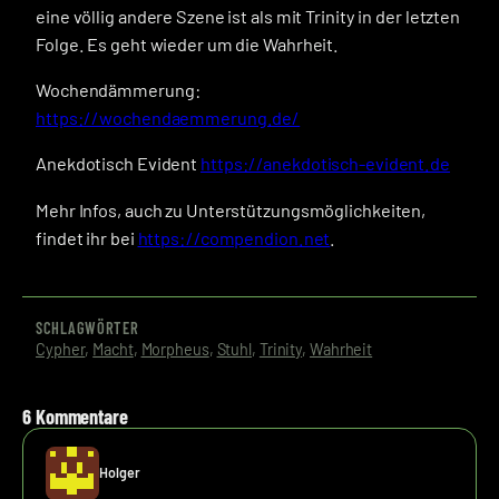
eine völlig andere Szene ist als mit Trinity in der letzten
Folge. Es geht wieder um die Wahrheit.
Wochendämmerung:
https://wochendaemmerung.de/
Anekdotisch Evident
https://anekdotisch-evident.de
Mehr Infos, auch zu Unterstützungsmöglichkeiten,
findet ihr bei
https://compendion.net
.
SCHLAGWÖRTER
Cypher
, 
Macht
, 
Morpheus
, 
Stuhl
, 
Trinity
, 
Wahrheit
6 Kommentare
Holger