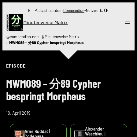
Zum
Ein Podcast aus dem
Compendion
-Netzwerk.
Inhalt
springen
Minutenweise Matrix
compendion.net
Minutenweise Matrix
MWM089 – 分89 Cypher bespringt Morpheus
EPISODE
MWM089 – 分89 Cypher
bespringt Morpheus
18. April 2019
Alexander
Arne Ruddat |
Waschkau |
Codenaga