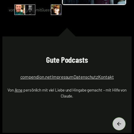
|
Katrin
Codenaga,
Rönicke
von
mit
Guest
Alexander
|
Waschkau
Kadda
|
Hoaxmaster
mit
Katrin
Gute Podcasts
Rönicke
|
Kadda
compendion.net
Impressum
Datenschutz
Kontakt
Von
Arne
persönlich mit viel Liebe und Hingabe gemacht – mit Hilfe von
Claude.