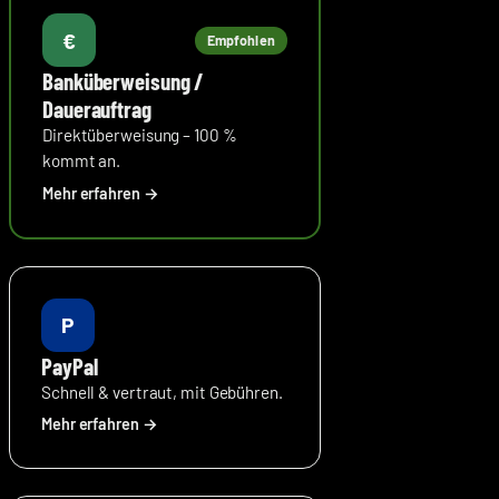
€
Empfohlen
Banküberweisung /
Dauerauftrag
Direktüberweisung – 100 %
kommt an.
P
PayPal
Schnell & vertraut, mit Gebühren.