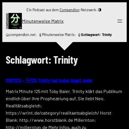
Zum
Ein Podcast aus dem
Compendion
-Netzwerk.
Inhalt
springen
Minutenweise Matrix
compendion.net
Minutenweise Matrix
Schlagwort: Trinity
Schlagwort:
Trinity
MWM125 – 分125 Trinity hat keine Angst mehr
Matrix Minute 125 mit Toby Baier. Trinity klärt das Publikum
endlich über ihre Prophezeiung auf. Sie liebt Neo.
Realitätsabgleich:
https://wrint.de/category/realitaetsabgleich/ Horst
Blank: http://www.horstblank.de Millernton:
http://millernton.de Mehr Infos, auch zu