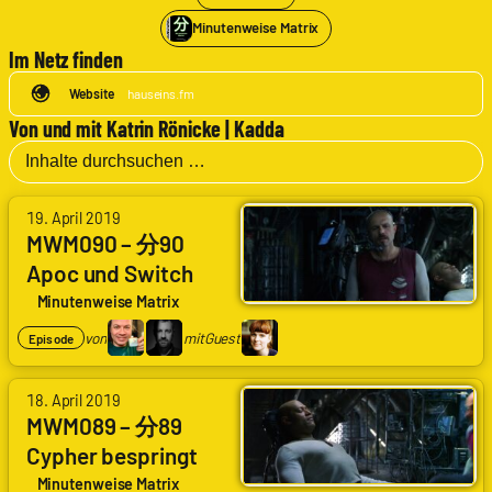
Minutenweise Matrix
Im Netz finden
Website
hauseins.fm
Von und mit Katrin Rönicke | Kadda
von
19. April 2019
Arne
MWM090 – 分90
Ruddat
|
Apoc und Switch
Codenaga,
enden
Minutenweise Matrix
Alexander
Waschkau
von
mit
Guest
Episode
|
Hoaxmaster
mit
von
18. April 2019
Katrin
Arne
MWM089 – 分89
Rönicke
Ruddat
|
|
Cypher bespringt
Kadda
Codenaga,
Morpheus
Minutenweise Matrix
Alexander