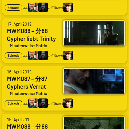
Waschkau
von
mit
Guest
Episode
|
Hoaxmaster
mit
von
17. April 2019
Katrin
Arne
MWM088 – 分88
Rönicke
Ruddat
|
|
Cypher liebt Trinity
Kadda
Codenaga,
Minutenweise Matrix
Alexander
Waschkau
von
mit
Guest
Episode
|
Hoaxmaster
mit
von
16. April 2019
Katrin
Arne
MWM087 – 分87
Rönicke
Ruddat
|
|
Cyphers Verrat
Kadda
Codenaga,
Minutenweise Matrix
Alexander
Waschkau
von
mit
Guest
Episode
|
Hoaxmaster
mit
von
15. April 2019
Katrin
Arne
MWM086 – 分86
Rönicke
Ruddat