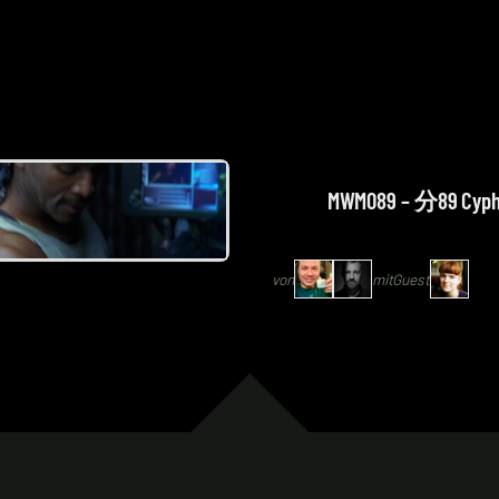
von
Arne
MWM089 – 分89 Cyphe
Ruddat
|
von
mit
Guest
Codenaga,
Alexander
Waschkau
|
Hoaxmaster
mit
Katrin