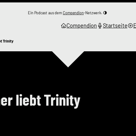
Ein Podcast aus dem
Compendion
-Netzwerk.
Compendion
Startseite
 Trinity
 liebt Trinity