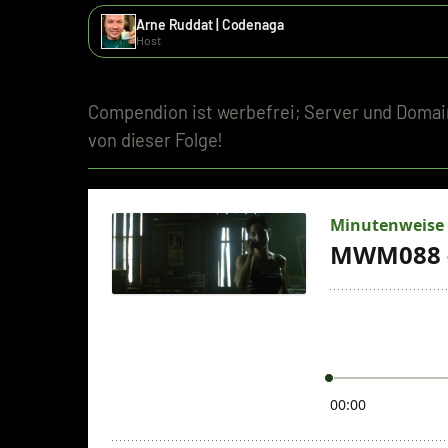
Arne Ruddat | Codenaga
Host
Compendion ist werbefrei; Server und Domain
von dieser Folge!