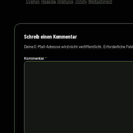
Cypher
, 
Hoaxilla
, 
Impfung
, 
Trinity
, 
Weltschmerz
Schreib einen Kommentar
Deine E-Mail-Adresse wird nicht veröffentlicht.
Erforderliche Fel
Kommentar
*