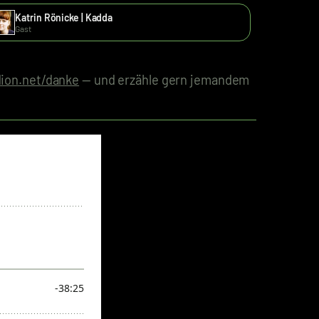
Katrin Rönicke | Kadda
Gast
ion.net/danke
— und erzähle gern jemandem