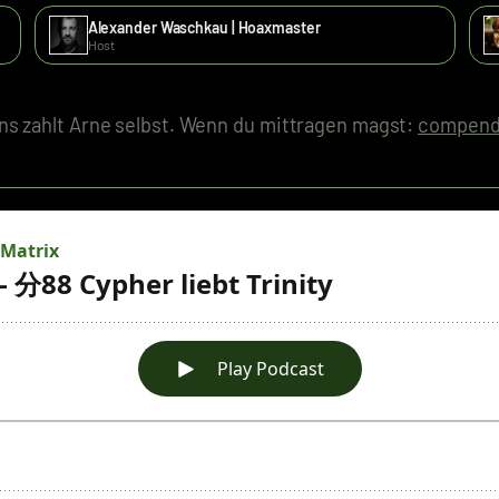
Alexander Waschkau | Hoaxmaster
Host
s zahlt Arne selbst. Wenn du mittragen magst:
compend