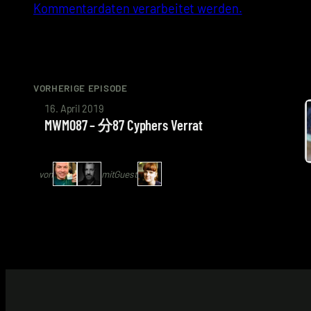
Kommentardaten verarbeitet werden.
VORHERIGE EPISODE
von
16. April 2019
Arne
MWM087 – 分87 Cyphers Verrat
Ruddat
|
von
mit
Guest
Codenaga,
Alexander
Waschkau
|
Hoaxmaster
mit
Katrin