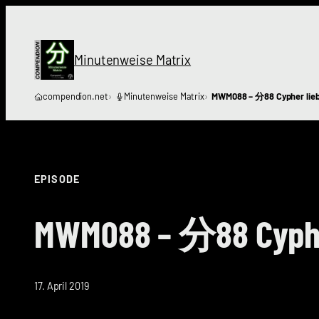
Zum
Inhalt
springen
Minutenweise Matrix
compendion.net
Minutenweise Matrix
MWM088 – 分88 Cypher liebt
EPISODE
MWM088 – 分88 Cypher
17. April 2019