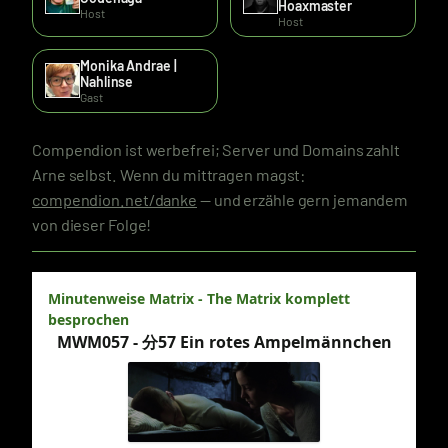
Hoaxmaster
Host
Host
Monika Andrae |
Nahlinse
Gast
Compendion ist werbefrei; Server und Domains zahlt
Arne selbst. Wenn du mittragen magst:
compendion.net/danke
— und erzähle gern jemandem
von dieser Folge!