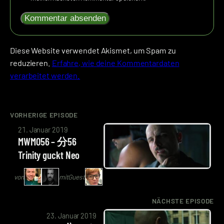
Diese Website verwendet Akismet, um Spam zu
reduzieren.
Erfahre, wie deine Kommentardaten
verarbeitet werden.
VORHERIGE EPISODE
von
21. Januar 2019
Arne
MWM056 – 分56
Ruddat
Trinity guckt Neo
|
Codenaga,
von
mit
Guest
Alexander
Waschkau
NÄCHSTE EPISODE
von
|
23. Januar 2019