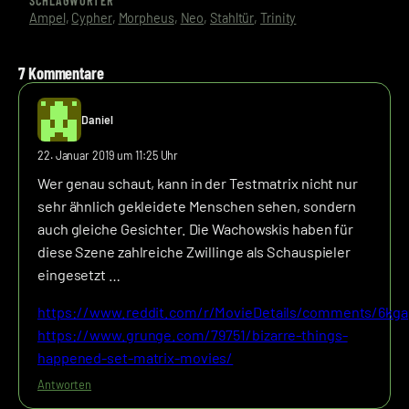
SCHLAGWÖRTER
Ampel
, 
Cypher
, 
Morpheus
, 
Neo
, 
Stahltür
, 
Trinity
7 Kommentare
Daniel
22. Januar 2019 um 11:25 Uhr
Wer genau schaut, kann in der Testmatrix nicht nur
sehr ähnlich gekleidete Menschen sehen, sondern
auch gleiche Gesichter. Die Wachowskis haben für
diese Szene zahlreiche Zwillinge als Schauspieler
eingesetzt …
https://www.reddit.com/r/MovieDetails/comments/6kga
https://www.grunge.com/79751/bizarre-things-
happened-set-matrix-movies/
Antworten