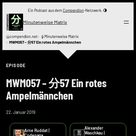
Zum
Ein Podcast aus dem
Compendion
-Netzwerk.
Inhalt
springen
Minutenweise Matrix
compendion.net
Minutenweise Matrix
MWM057 – 分57 Ein rotes Ampelmännchen
EPISODE
MWM057 – 分57 Ein rotes
Ampelmännchen
22. Januar 2019
Alexander
Arne Ruddat |
Waschkau |
Codenaga