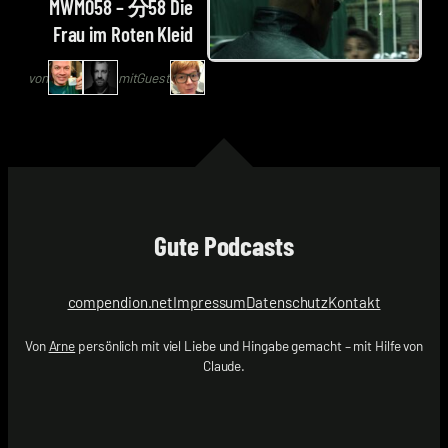
Arne
Hoaxmaster
MWM058 – 分58 Die
Ruddat
mit
Frau im Roten Kleid
|
Monika
Codenaga,
Andrae
von
mit
Guest
Alexander
|
Waschkau
Nahlinse
|
Hoaxmaster
mit
Monika
Gute Podcasts
Andrae
|
Nahlinse
compendion.net
Impressum
Datenschutz
Kontakt
Von
Arne
persönlich mit viel Liebe und Hingabe gemacht – mit Hilfe von
Claude.