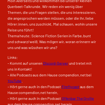
Moin Allerseits und willkommen bei unserer kleinen
Querbeet-Talkrunde. Wir reden ein wenig über
Themen, die uns Fragen stellen, die uns interessieren,
die angesprochen werden müssen, oder die ihr, liebe
Hörer:innen, uns zuschickt. Mal schauen, wohin unsere
Reise uns führt!
Thema heute: Science Fiction Serien in Farbe, bunt
und schwarz/weiß. Was mögen wir, woran erinnern wir
uns und was wüschen wir uns?
Links:
– Kommt auf unseren
Discord-Server
und tretet mit
uns in Kontakt!
– Alle Podcasts aus dem Hause compendion.net bei
YouTube
.
– Hört gerne auch in den Podcast
Fireflycast
aus dem
Hause compendion.net herein.
– Hört gerne auch in den Podcast
Offenbar The Orville
aus dem Hause compendion.net herein.