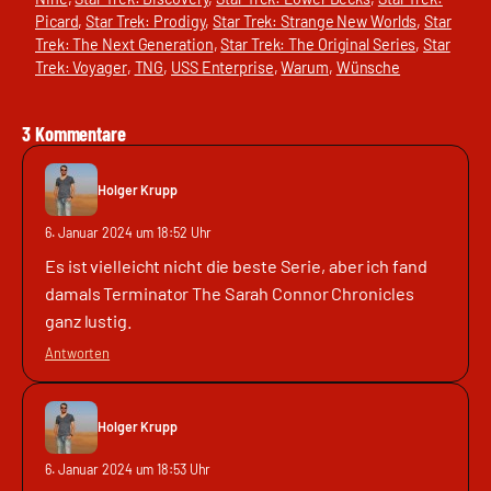
Picard
, 
Star Trek: Prodigy
, 
Star Trek: Strange New Worlds
, 
Star
Trek: The Next Generation
, 
Star Trek: The Original Series
, 
Star
Trek: Voyager
, 
TNG
, 
USS Enterprise
, 
Warum
, 
Wünsche
3 Kommentare
Holger Krupp
6. Januar 2024 um 18:52 Uhr
Es ist vielleicht nicht die beste Serie, aber ich fand
damals Terminator The Sarah Connor Chronicles
ganz lustig.
Antworten
Holger Krupp
6. Januar 2024 um 18:53 Uhr