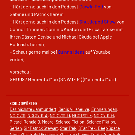
– Hört gerne auch in den Podcast
Darwin Pod
von
Sabine und Patrick herein.
– Hört gerne auch in den Podcast
Shuttlepod Show
von
Connor Trinneer, Dominic Keaton und Erica Larose mit
ihren Gästen Denise und Michael Okuda bei Apple
Podcasts herein.
– Schaut gerne mal bei
Quinn’s Ideas
auf Youtube
vorbei.
Vorschau:
GHU087 Memento Mori (SNW 1×04) (Memento Mori)
SCHLAGWÖRTER
Das nächste Jahrhundert
, 
Denis Villeneuve
, 
Erinnerungen
, 
NCC1701
, 
NCC1701-A
, 
NCC1701-D
, 
NCC1701-F
, 
NCC1701-G
, 
Picard
, 
Ronald D. Moore
, 
Science Fiction
, 
Science Fiktion
, 
Serien
, 
Sir Patrick Stewart
, 
Star Trek
, 
STar Trek: Deep Space
Nine
, 
Star Trek: Discovery
, 
Star Trek: Lower Decks
, 
Star Trek: