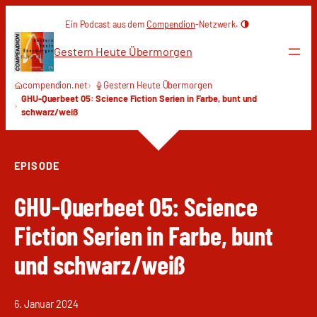
Zum
Ein Podcast aus dem
Compendion
-Netzwerk.
Inhalt
springen
Gestern Heute Übermorgen
compendion.net
Gestern Heute Übermorgen
GHU-Querbeet 05: Science Fiction Serien in Farbe, bunt und
schwarz/weiß
EPISODE
GHU-Querbeet 05: Science
Fiction Serien in Farbe, bunt
und schwarz/weiß
6. Januar 2024