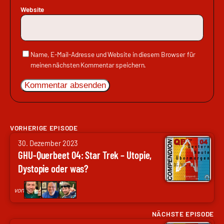
Website
Name, E-Mail-Adresse und Website in diesem Browser für
meinen nächsten Kommentar speichern.
VORHERIGE EPISODE
von
30. Dezember 2023
Arne
GHU-Querbeet 04: Star Trek – Utopie,
Ruddat
Dystopie oder was?
|
Codenaga,
von
Nils
Hunte
NÄCHSTE EPISODE