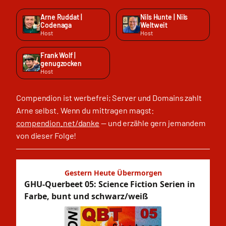
Arne Ruddat |
Nils Hunte | Nils
Codenaga
Weltweit
Host
Host
Frank Wolf |
genugzocken
Host
Compendion ist werbefrei; Server und Domains zahlt
Arne selbst. Wenn du mittragen magst:
compendion.net/danke
— und erzähle gern jemandem
von dieser Folge!