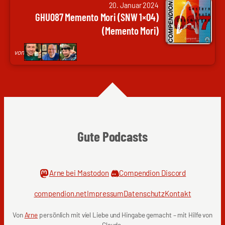
von
|
20. Januar 2024
Arne
Nils
GHU087 Memento Mori (SNW 1×04)
Ruddat
Weltweit,
(Memento Mori)
|
Frank
Codenaga,
Wolf
von
Nils
|
Hunte
genugzocken
|
Nils
Weltweit,
Frank
Gute Podcasts
Wolf
|
genugzocken
Arne bei Mastodon
Compendion Discord
compendion.net
Impressum
Datenschutz
Kontakt
Von
Arne
persönlich mit viel Liebe und Hingabe gemacht – mit Hilfe von
Claude.