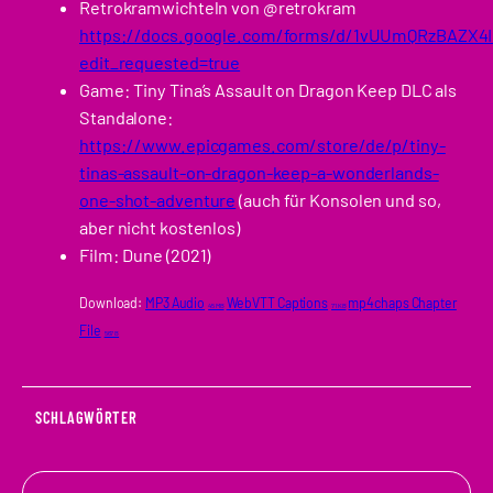
Retrokramwichteln von @retrokram
https://docs.google.com/forms/d/1vUUmQRzBAZX
edit_requested=true
Game: Tiny Tina’s Assault on Dragon Keep DLC als
Standalone:
https://www.epicgames.com/store/de/p/tiny-
tinas-assault-on-dragon-keep-a-wonderlands-
one-shot-adventure
(auch für Konsolen und so,
aber nicht kostenlos)
Film: Dune (2021)
Download:
MP3 Audio
WebVTT Captions
mp4chaps Chapter
45 MB
71 KB
File
567 B
SCHLAGWÖRTER