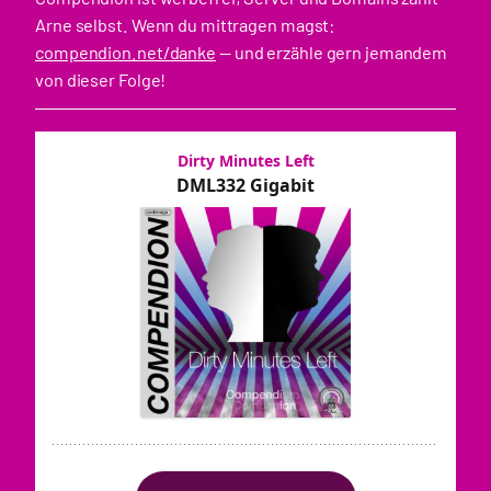
Arne selbst. Wenn du mittragen magst:
compendion.net/danke
— und erzähle gern jemandem
von dieser Folge!