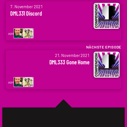
von
7. November 2021
Arne
DML331 Discord
Ruddat
|
Codenaga,
von
Holger
Krupp
NÄCHSTE EPISODE
von
|
21. November 2021
Arne
.holger
DML333 Gone Home
Ruddat
|
Codenaga,
von
Holger
Krupp
|
.holger