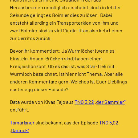
Herausbeamen unmöglich erscheint, doch in letzter
Sekunde gelingt es Boimler dies zu lösen. Dabei
entsteht allerding ein Transporterklon von ihm und
zwei Boimler sind zu viel für die Titan also kehrt einer
zur Cerritos zurück.
Bevor ihr kommentiert: Ja Wurmlöcher (wenn es
Einstein-Rosen-Brücken sind) haben einen
Ereignishorizont. Ob es das ist, was Star-Trek mit
Wurmloch bezeichnet, ist hier nicht Thema. Aber alle
anderen Kommentare gern. Welches ist Euer Lieblings
easter egg dieser Episode?
Data wurde von Kivas Fajo aus
TNG 3.22 „der Sammler“
entführt.
Tamarianer
sind bekannt aus der Episode
TNG 5.02
„Darmok“