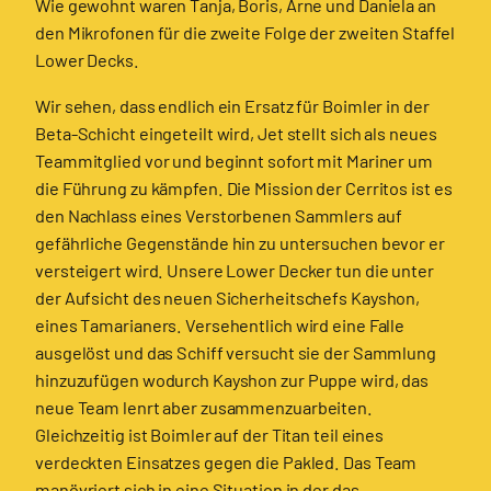
Wie gewohnt waren Tanja, Boris, Arne und Daniela an
den Mikrofonen für die zweite Folge der zweiten Staffel
Lower Decks.
Wir sehen, dass endlich ein Ersatz für Boimler in der
Beta-Schicht eingeteilt wird, Jet stellt sich als neues
Teammitglied vor und beginnt sofort mit Mariner um
die Führung zu kämpfen. Die Mission der Cerritos ist es
den Nachlass eines Verstorbenen Sammlers auf
gefährliche Gegenstände hin zu untersuchen bevor er
versteigert wird. Unsere Lower Decker tun die unter
der Aufsicht des neuen Sicherheitschefs Kayshon,
eines Tamarianers. Versehentlich wird eine Falle
ausgelöst und das Schiff versucht sie der Sammlung
hinzuzufügen wodurch Kayshon zur Puppe wird, das
neue Team lenrt aber zusammenzuarbeiten.
Gleichzeitig ist Boimler auf der Titan teil eines
verdeckten Einsatzes gegen die Pakled. Das Team
manövriert sich in eine Situation in der das