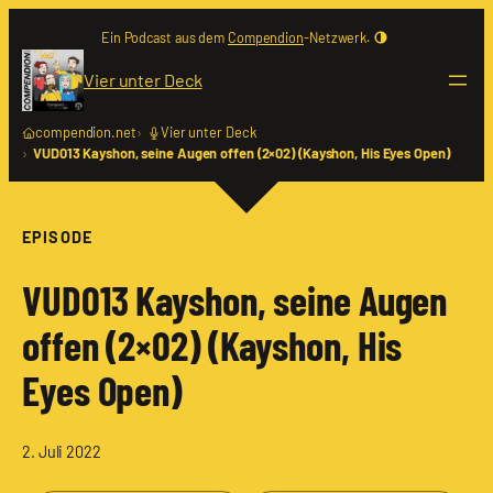
Zum
Ein Podcast aus dem
Compendion
-Netzwerk.
Inhalt
springen
Vier unter Deck
compendion.net
Vier unter Deck
VUD013 Kayshon, seine Augen offen (2×02) (Kayshon, His Eyes Open)
EPISODE
VUD013 Kayshon, seine Augen
offen (2×02) (Kayshon, His
Eyes Open)
2. Juli 2022