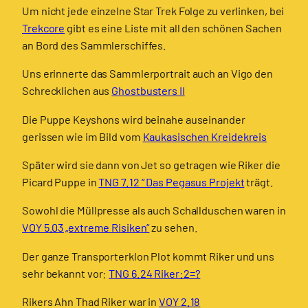
Um nicht jede einzelne Star Trek Folge zu verlinken, bei
Trekcore
gibt es eine Liste mit all den schönen Sachen
an Bord des Sammlerschiffes.
Uns erinnerte das Sammlerportrait auch an Vigo den
Schrecklichen aus
Ghostbusters II
Die Puppe Keyshons wird beinahe auseinander
gerissen wie im Bild vom
Kaukasischen Kreidekreis
Später wird sie dann von Jet so getragen wie Riker die
Picard Puppe in
TNG 7.12 “ Das Pegasus Projekt
trägt.
Sowohl die Müllpresse als auch Schallduschen waren in
VOY 5.03 „extreme Risiken“
zu sehen.
Der ganze Transporterklon Plot kommt Riker und uns
sehr bekannt vor:
TNG 6.24 Riker:2=?
Rikers Ahn Thad Riker war in
VOY 2.18