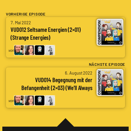
VORHERIGE EPISODE
von
7. Mai 2022
Arne
VUD012 Seltsame Energien (2×01)
Ruddat
(Strange Energies)
|
Codenaga,
von
Tanja
|
NÄCHSTE EPISODE
von
Taotica,
6. August 2022
Arne
Daniela
VUD014 Begegnung mit der
Ruddat
|
Befangenheit (2×03) (We'll Always
|
Ioreth,
Have Tom Paris)
Codenaga,
Boris
von
Tanja
Nienke
|
|
Taotica,
nSonic
Daniela