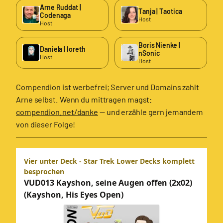
Arne Ruddat |
Tanja | Taotica
Codenaga
Host
Host
Boris Nienke |
Daniela | Ioreth
nSonic
Host
Host
Compendion ist werbefrei; Server und Domains zahlt
Arne selbst. Wenn du mittragen magst:
compendion.net/danke
— und erzähle gern jemandem
von dieser Folge!