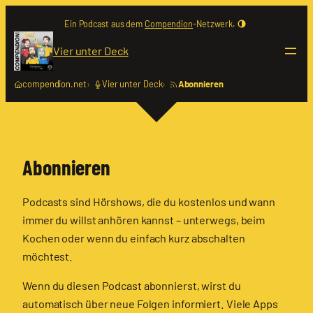
Zum
Ein Podcast aus dem
Compendion
-Netzwerk.
Inhalt
springen
Vier unter Deck
compendion.net
Vier unter Deck
Abonnieren
Abonnieren
Podcasts sind Hörshows, die du kostenlos und wann
immer du willst anhören kannst – unterwegs, beim
Kochen oder wenn du einfach kurz abschalten
möchtest.
Wenn du diesen Podcast abonnierst, wirst du
automatisch über neue Folgen informiert. Viele Apps