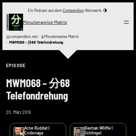
Zum
Ein Podcast aus dem
Compendion
-Netzwerk.
Inhalt
springen
Minutenweise Matrix
compendion.net
Minutenweise Matrix
MWM068 – 分68 Telefondrehung
EPISODE
MWM068 – 分68
Telefondrehung
20. März 2019
Arne Ruddat |
Bastian Wölfle |
Codenaga
Schlingel