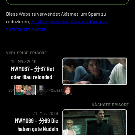
Diese Website verwendet Akismet, um Spam zu
reduzieren.
Erfahre, wie deine Kommentardaten
verarbeitet werden.
VORHERIGE EPISODE
von
19. März 2019
Arne
MWM067 – 分67 Rot
Ruddat
oder Blau reloaded
|
Codenaga,
von
mit
Guest
Bastian
Wölfle
NÄCHSTE EPISODE
von
|
21. März 2019
Arne
Schlingel,
MWM069 – 分69 Die
Ruddat
Alexander
haben gute Nudeln
|
Waschkau