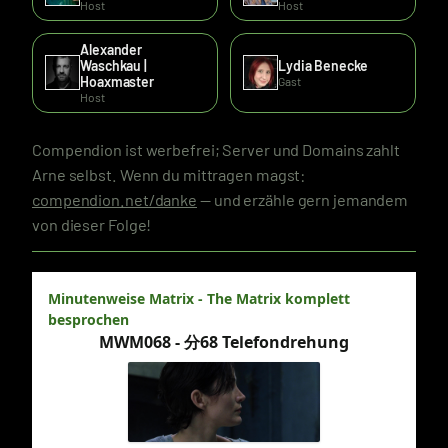
Host
Host
Alexander
Waschkau |
Lydia Benecke
Hoaxmaster
Gast
Host
Compendion ist werbefrei; Server und Domains zahlt
Arne selbst. Wenn du mittragen magst:
compendion.net/danke
— und erzähle gern jemandem
von dieser Folge!