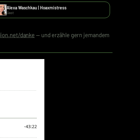
Alexa Waschkau | Hoaxmistress
Gast
ion.net/danke
— und erzähle gern jemandem