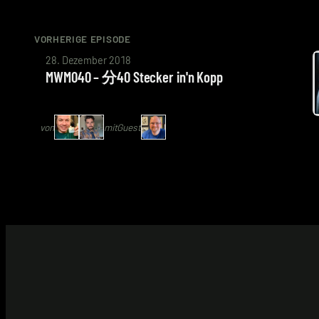
VORHERIGE EPISODE
von
28. Dezember 2018
Arne
MWM040 – 分40 Stecker in'n Kopp
Ruddat
|
von
mit
Guest
Codenaga,
Bastian
Wölfle
|
Schlingel
mit
Nils
Hunte
|
Nils