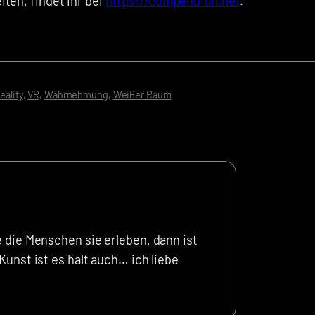
ten, findet ihr bei
https://compendion.net
.
eality
, 
VR
, 
Wahrnehmung
, 
Weißer Raum
e die Menschen sie erleben, dann ist
Kunst ist es halt auch… ich liebe