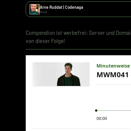
Arne Ruddat | Codenaga
Host
Compendion ist werbefrei; Server und Domain
von dieser Folge!