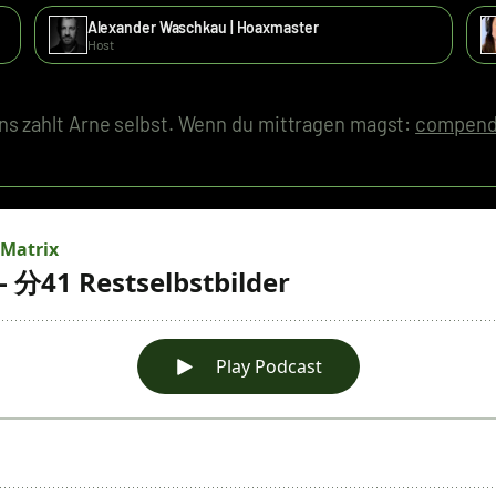
Alexander Waschkau | Hoaxmaster
Host
s zahlt Arne selbst. Wenn du mittragen magst:
compend