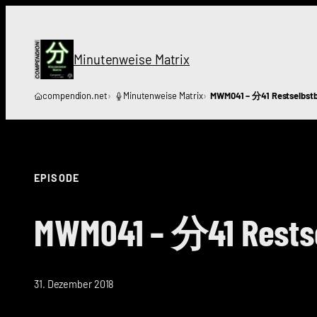
Zum
Inhalt
springen
Minutenweise Matrix
compendion.net
Minutenweise Matrix
MWM041 – 分41 Restselbstb
EPISODE
MWM041 – 分41 Restse
31. Dezember 2018