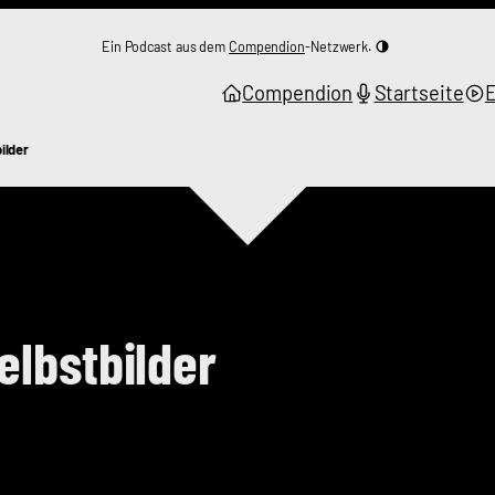
Ein Podcast aus dem
Compendion
-Netzwerk.
Compendion
Startseite
ilder
lbstbilder