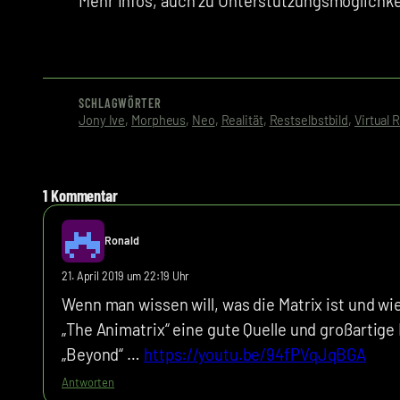
Mehr Infos, auch zu Unterstützungsmöglichkei
SCHLAGWÖRTER
Jony Ive
, 
Morpheus
, 
Neo
, 
Realität
, 
Restselbstbild
, 
Virtual R
1 Kommentar
Ronald
21. April 2019 um 22:19 Uhr
Wenn man wissen will, was die Matrix ist und wi
„The Animatrix“ eine gute Quelle und großartige 
„Beyond“ …
https://youtu.be/94fPVqJqBGA
Antworten