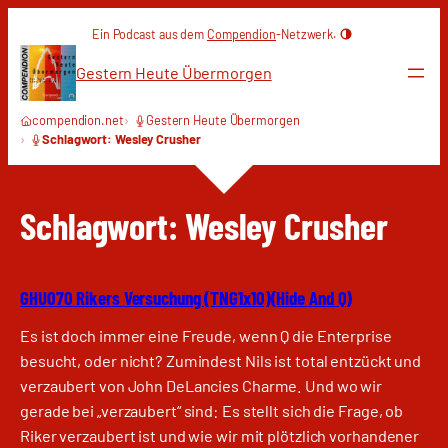
Zum
Ein Podcast aus dem
Compendion
-Netzwerk.
Inhalt
springen
Gestern Heute Übermorgen
compendion.net
Gestern Heute Übermorgen
Schlagwort: Wesley Crusher
Schlagwort:
Wesley Crusher
GHU070 Rikers Versuchung (TNG1x10)(Hide And Q)
Es ist doch immer eine Freude, wenn Q die Enterprise
besucht, oder nicht? Zumindest Nils ist total entzückt und
verzaubert von John DeLancies Charme. Und wo wir
gerade bei „verzaubert“ sind: Es stellt sich die Frage, ob
Riker verzaubert ist und wie wir mit plötzlich vorhandener