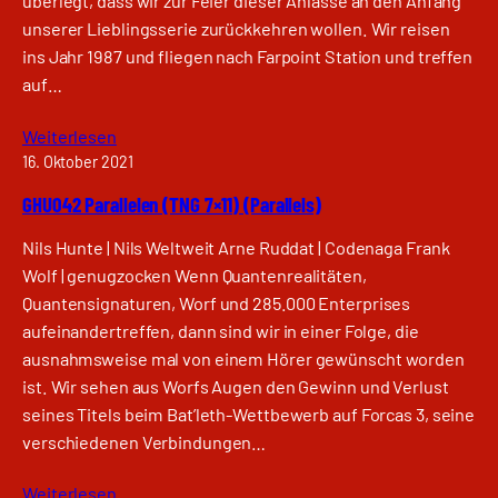
überlegt, dass wir zur Feier dieser Anlässe an den Anfang
unserer Lieblingsserie zurückkehren wollen. Wir reisen
ins Jahr 1987 und fliegen nach Farpoint Station und treffen
auf…
Weiterlesen
16. Oktober 2021
GHU042 Parallelen (TNG 7×11) (Parallels)
Nils Hunte | Nils Weltweit Arne Ruddat | Codenaga Frank
Wolf | genugzocken Wenn Quantenrealitäten,
Quantensignaturen, Worf und 285.000 Enterprises
aufeinandertreffen, dann sind wir in einer Folge, die
ausnahmsweise mal von einem Hörer gewünscht worden
ist. Wir sehen aus Worfs Augen den Gewinn und Verlust
seines Titels beim Bat’leth-Wettbewerb auf Forcas 3, seine
verschiedenen Verbindungen…
Weiterlesen