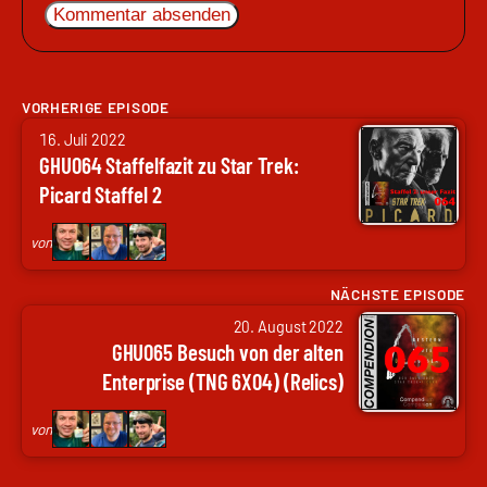
VORHERIGE EPISODE
von
16. Juli 2022
Arne
GHU064 Staffelfazit zu Star Trek:
Ruddat
Picard Staffel 2
|
Codenaga,
von
Nils
Hunte
NÄCHSTE EPISODE
von
|
20. August 2022
Arne
Nils
GHU065 Besuch von der alten
Ruddat
Weltweit,
Enterprise (TNG 6X04) (Relics)
|
Frank
Codenaga,
Wolf
von
Nils
|
Hunte
genugzocken