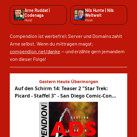
Arne Ruddat |
Nils Hunte | Nils
Codenaga
Weltweit
Host
Host
Compendion ist werbefrei; Server und Domains zahlt
Arne selbst. Wenn du mittragen magst:
compendion.net/danke
— und erzähle gern jemandem
von dieser Folge!