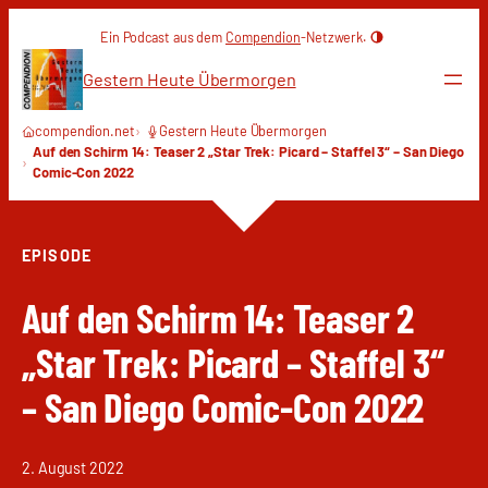
Zum
Ein Podcast aus dem
Compendion
-Netzwerk.
Inhalt
springen
Gestern Heute Übermorgen
compendion.net
Gestern Heute Übermorgen
Auf den Schirm 14: Teaser 2 „Star Trek: Picard – Staffel 3“ – San Diego
Comic-Con 2022
EPISODE
Auf den Schirm 14: Teaser 2
„Star Trek: Picard – Staffel 3“
– San Diego Comic-Con 2022
2. August 2022