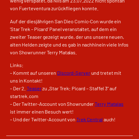
wenig verspätet, da Nils am 23.07.2022 nicht spontan
von Fuerteventura zurückfliegen konnte.
Auf der diesjährigen San Dieo Comic-Con wurde ein
‘Star Trek – Picard’ Panel veranstaltet, auf dem ein
zweiter Teaser gezeigt wurde, der uns unsere neuen,
alten Helden zeigte und es gab in nachhinein viele Infos
von Showrunner Terry Matalas.
Links:
– Kommt auf unseren
Discord-Server
und tretet mit
uns in Kontakt!
– Der 2.
Teaser
zu „Star Trek: Picard – Staffel 3“ auf
startrek.com
– Der Twitter-Account von Showrunder
Terry Matalas
ist immer einen Besuch wert!
– Und der Twitter-Account von
Trek Central
auch!