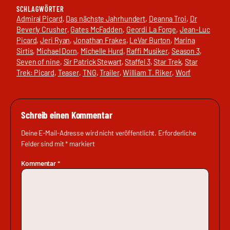
SCHLAGWÖRTER
Admiral Picard
, 
Das nächste Jahrhundert
, 
Deanna Troi
, 
Dr
Beverly Crusher
, 
Gates McFadden
, 
Geordi La Forge
, 
Jean-Luc
Picard
, 
Jeri Ryan
, 
Jonathan Frakes
, 
LeVar Burton
, 
Marina
Sirtis
, 
Michael Dorn
, 
Michelle Hurd
, 
Raffi Musiker
, 
Season 3
, 
Seven of nine
, 
Sir Patrick Stewart
, 
Staffel 3
, 
Star Trek
, 
Star
Trek: Picard
, 
Teaser
, 
TNG
, 
Trailer
, 
William T. Riker
, 
Worf
Schreib einen Kommentar
Deine E-Mail-Adresse wird nicht veröffentlicht.
Erforderliche
Felder sind mit
*
markiert
Kommentar
*