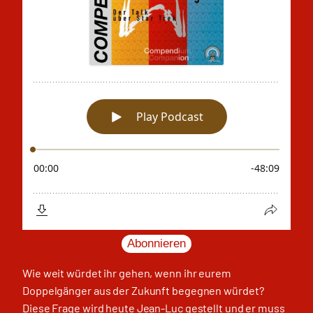
Abonnieren
Wie weit würdet ihr gehen, wenn ihr eurem
Doppelgänger aus der Zukunft begegnen würdet?
Diese Frage wird heute Jean-Luc gestellt und er muss