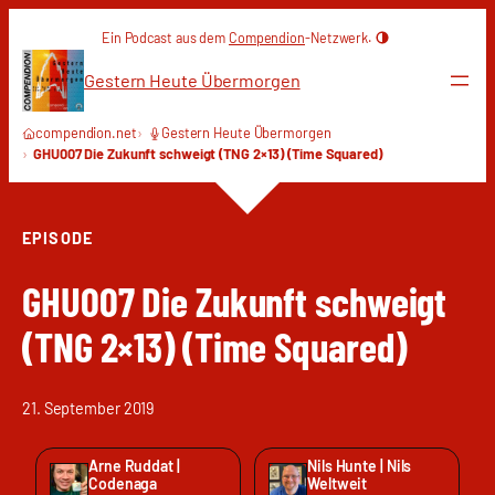
Zum
Ein Podcast aus dem
Compendion
-Netzwerk.
Inhalt
springen
Gestern Heute Übermorgen
compendion.net
Gestern Heute Übermorgen
GHU007 Die Zukunft schweigt (TNG 2×13) (Time Squared)
EPISODE
GHU007 Die Zukunft schweigt
(TNG 2×13) (Time Squared)
21. September 2019
Arne Ruddat |
Nils Hunte | Nils
Codenaga
Weltweit