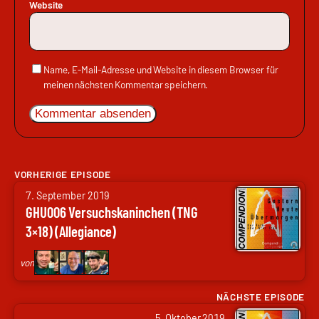
Website
Name, E-Mail-Adresse und Website in diesem Browser für
meinen nächsten Kommentar speichern.
VORHERIGE EPISODE
von
7. September 2019
Arne
GHU006 Versuchskaninchen (TNG
Ruddat
3×18) (Allegiance)
|
Codenaga,
von
Nils
Hunte
NÄCHSTE EPISODE
von
|
5. Oktober 2019