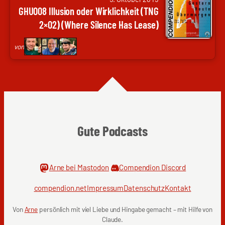
Arne
Nils
GHU008 Illusion oder Wirklichkeit (TNG
Ruddat
Weltweit,
2×02) (Where Silence Has Lease)
|
Frank
Codenaga,
Wolf
von
Nils
|
Hunte
genugzocken
|
Nils
Weltweit,
Frank
Gute Podcasts
Wolf
|
genugzocken
Arne bei Mastodon
Compendion Discord
compendion.net
Impressum
Datenschutz
Kontakt
Von
Arne
persönlich mit viel Liebe und Hingabe gemacht – mit Hilfe von
Claude.