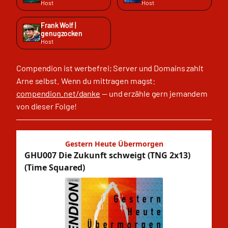
Host
Host
Frank Wolf |
genugzocken
Host
Compendion ist werbefrei; Server und Domains zahlt
Arne selbst. Wenn du mittragen magst:
compendion.net/danke
— und erzähle gern jemandem
von dieser Folge!