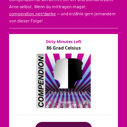
Arne selbst. Wenn du mittragen magst:
compendion.net/danke
— und erzähle gern jemandem
von dieser Folge!