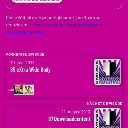
Diese Website verwendet Akismet, um Spam zu
reduzieren.
Erfahre, wie deine Kommentardaten
verarbeitet werden.
VORHERIGE EPISODE
von
19. Juni 2013
Arne
85 eXtra Wide Body
Ruddat
|
Codenaga,
von
Holger
Krupp
NÄCHSTE EPISODE
von
|
11. August 2013
Arne
.holger
87 Downloadcontent
Ruddat