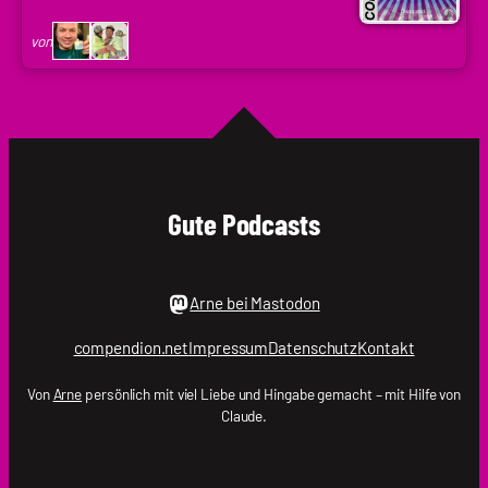
|
Codenaga,
von
Holger
Krupp
|
.holger
Gute Podcasts
Arne bei Mastodon
compendion.net
Impressum
Datenschutz
Kontakt
Von
Arne
persönlich mit viel Liebe und Hingabe gemacht – mit Hilfe von
Claude.