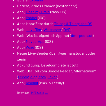
Bericht: Arnes Examen (bestanden!)
App:
Flash my Brain
(Mac/iOS)
App:
Babbel
(iOS)
App: Inbox Zero durch
Things & Things for iOS
Web:
Lovefilm
/
Watchever
/
DVD
s
Web: Was ist eigentlich App.net (
dml_podcast
)
App:
Moves-App
(iOS)
App:
Waze
(iOS)
Neuer Live-Sender über @germanstudent oder
xenim.
Abkündigung: Levelcomplete ist tot!
Web: Der Tod vom Google Reader. Alternativen?
(
Feedly
,
digg.com
,
Fever
)
App:
Readkit
(MAS -> Feedly)
Download:
MP3 Audio
26 MB