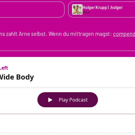
Holger Krupp | .holger
Host
s zahlt Arne selbst. Wenn du mittragen magst:
compend