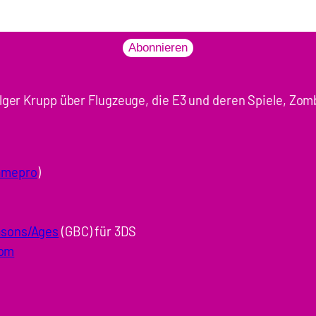
Abonnieren
ger Krupp über Flugzeuge, die E3 und deren Spiele, Zom
amepro
)
asons/Ages
(GBC) für 3DS
com