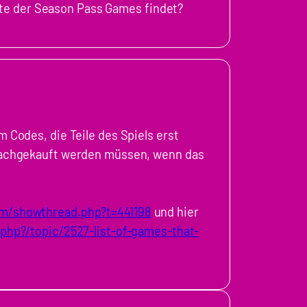
ste der Season Pass Games findet?
 Codes, die Teile des Spiels erst
nachgekauft werden müssen, wenn das
m/showthread.php?t=441198
und hier
php?/topic/2527-list-of-games-that-