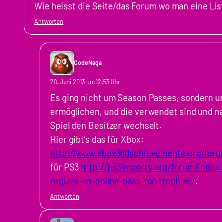
Wie heisst die Seite/das Forum wo man eine Li
Antworten
CodeNaga
20. Juni 2013 um 12:53 Uhr
Es ging nicht um Season Passes, sondern um
ermöglichen, und die verwendet sind und 
Spiel den Besitzer wechselt.
Hier gibt’s das für Xbox:
http://www.xbox360achievements.org/foru
für PS3
http://ps3imports.org/forum/index.
require-an-online-pass-for-trophies/
.
Antworten