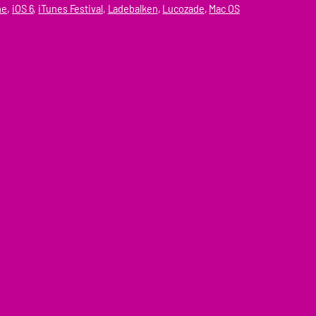
me
, 
iOS 6
, 
iTunes Festival
, 
Ladebalken
, 
Lucozade
, 
Mac OS