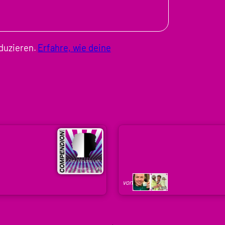
duzieren.
Erfahre, wie deine
von
Arne
Ruddat
|
von
Codenaga,
Holger
Krupp