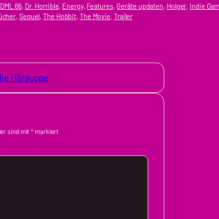
 
DML 66
, 
Dr. Horrible
, 
Energy
, 
Features
, 
Geräte updaten
, 
Holger
, 
Indie Ga
ücher
, 
Sequel
, 
The Hobbit
, 
The Movie
, 
Trailer
 die Hörsuppe
der sind mit
*
markiert