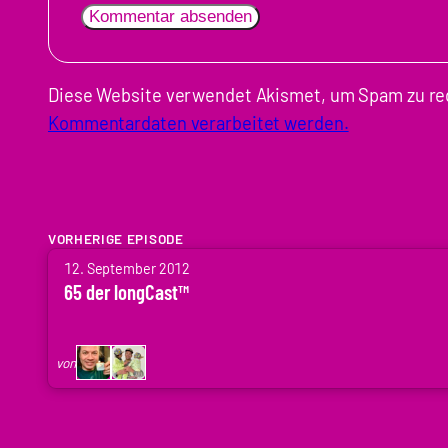
Diese Website verwendet Akismet, um Spam zu re
Kommentardaten verarbeitet werden.
VORHERIGE EPISODE
von
12. September 2012
Arne
65 der longCast™
Ruddat
|
von
Codenaga,
Holger
Krupp