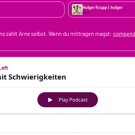
Holger Krupp | .holger
Host
s zahlt Arne selbst. Wenn du mittragen magst:
compend