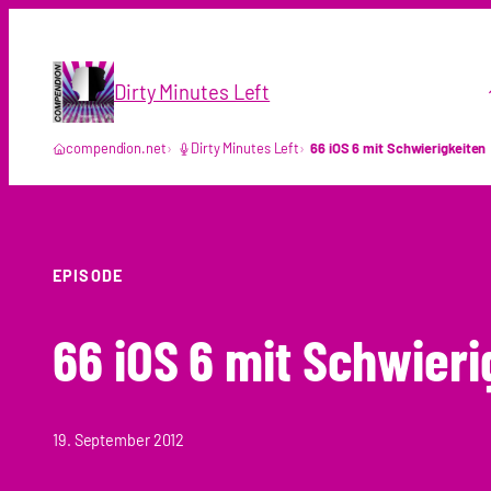
Zum
Inhalt
springen
Dirty Minutes Left
compendion.net
Dirty Minutes Left
66 iOS 6 mit Schwierigkeiten
EPISODE
66 iOS 6 mit Schwieri
19. September 2012