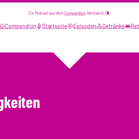
Ein Podcast aus dem
Compendion
-Netzwerk.
Compendion
Startseite
Episoden
Getränke
Ret
gkeiten