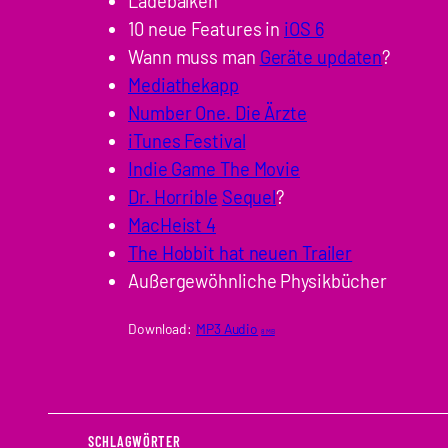
Ladebalken
10 neue Features in
iOS 6
Wann muss man
Geräte updaten
?
Mediathekapp
Number One. Die Ärzte
iTunes Festival
Indie Game The Movie
Dr. Horrible
Sequel
?
MacHeist 4
The Hobbit hat neuen Trailer
Außergewöhnliche Physikbücher
Download:
MP3 Audio
8 MB
SCHLAGWÖRTER