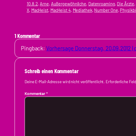
10.8.2
, 
Arne
, 
Außergewöhnliche
, 
Datenroaming
, 
Die Ärzte
,
X
, 
MacHeist
, 
MacHeist 4
, 
Mediathek
, 
Number One
, 
Physikb
1 Kommentar
Pingback:
Vorhersage Donnerstag, 20.09.2012 |
Schreib einen Kommentar
Deine E-Mail-Adresse wird nicht veröffentlicht.
Erforderliche Fel
Kommentar
*