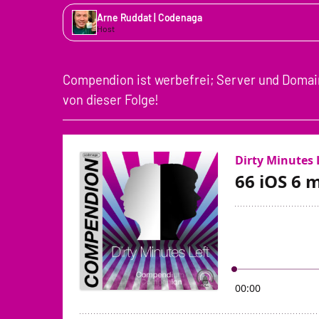
Arne Ruddat | Codenaga
Host
Compendion ist werbefrei; Server und Domain
von dieser Folge!